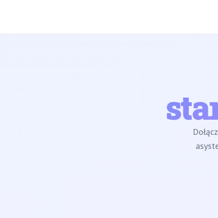
sta
Dołąc
asyst