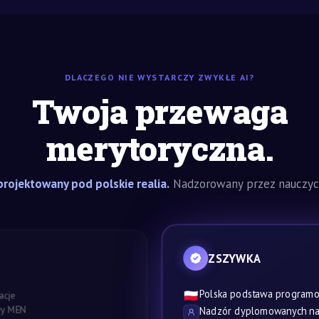
DLACZEGO NIE WYSTARCZY ZWYKŁE AI?
Twoja przewaga
merytoryczna.
rojektowany pod polskie realia.
Nadzorowany przez nauczyci
ZSZYWKA
Polska podstawa program
🇵🇱
acje
awy MEN
Nadzór dyplomowanych nau