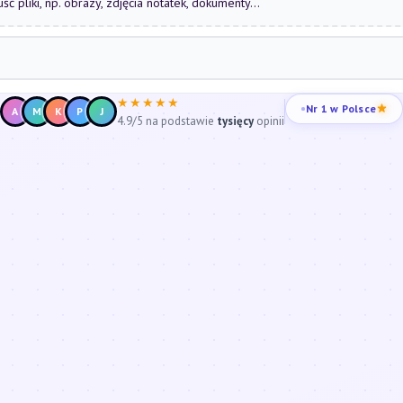
uść pliki, np. obrazy, zdjęcia notatek, dokumenty...
★★★★★
Nr 1 w Polsce
A
M
K
P
J
4.9/5 na podstawie
tysięcy
opinii