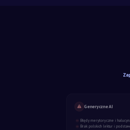
Zap
Generyczne AI
Błędy merytoryczne i halucyn
Brak polskich lektur i podst