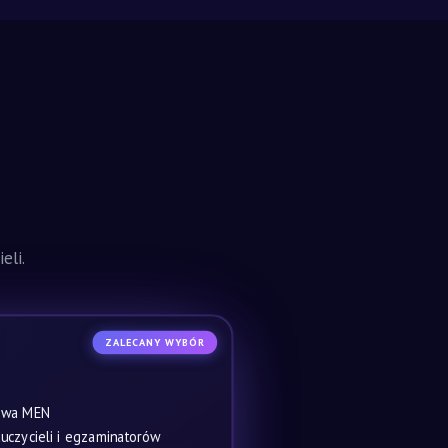
eli.
ZALECANY WYBÓR
owa MEN
czycieli i egzaminatorów