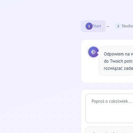
Start
→
Studio
1
2
Odpowiem na w
do Twoich potr
rozwiązać zadan