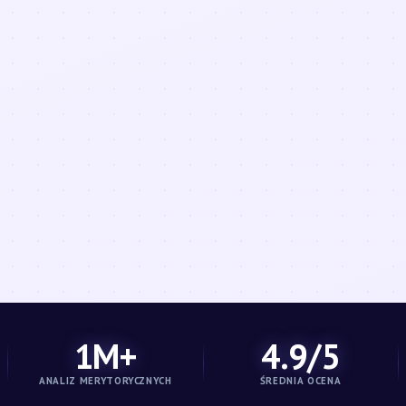
1M+
4.9/5
ANALIZ MERYTORYCZNYCH
ŚREDNIA OCENA