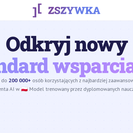
Odkryj nowy
ndard wsparcia
z do
200 000+
osób korzystających z najbardziej zaawans
enta AI w 🇵🇱 Model trenowany przez dyplomowanych nauczy