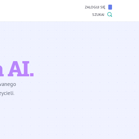
ZALOGUJ SIĘ
SZUKAJ
 AI.
owanego
cieli.