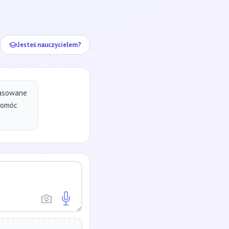
ej...
Jesteś nauczycielem?
pasowane
pomóc