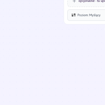
opcjonalnie - tu up
Poziom: Myślący