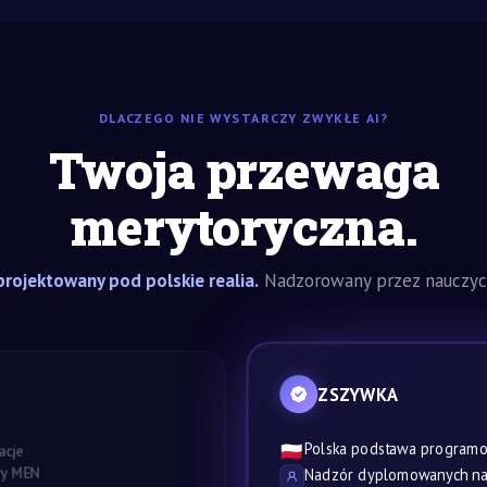
DLACZEGO NIE WYSTARCZY ZWYKŁE AI?
Twoja przewaga
merytoryczna.
rojektowany pod polskie realia.
Nadzorowany przez nauczyci
ZSZYWKA
Polska podstawa program
🇵🇱
acje
awy MEN
Nadzór dyplomowanych nau