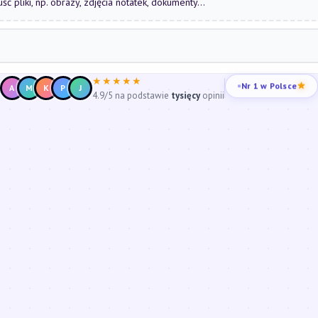
uść pliki, np. obrazy, zdjęcia notatek, dokumenty...
★★★★★
Nr 1 w Polsce
A
M
K
P
J
4.9/5 na podstawie
tysięcy
opinii