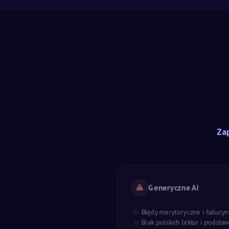
Zap
Generyczne AI
Błędy merytoryczne i halucyn
Brak polskich lektur i podst