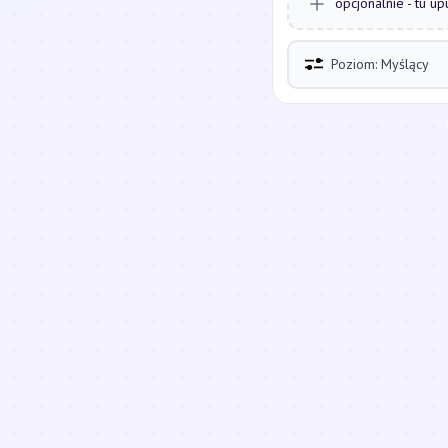
opcjonalnie - tu up
Poziom: Myślący