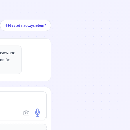
ej...
Jesteś nauczycielem?
pasowane
pomóc