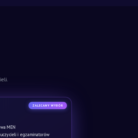
eli.
ZALECANY WYBÓR
owa MEN
czycieli i egzaminatorów