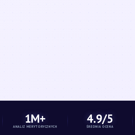
1M+
4.9/5
ANALIZ MERYTORYCZNYCH
ŚREDNIA OCENA