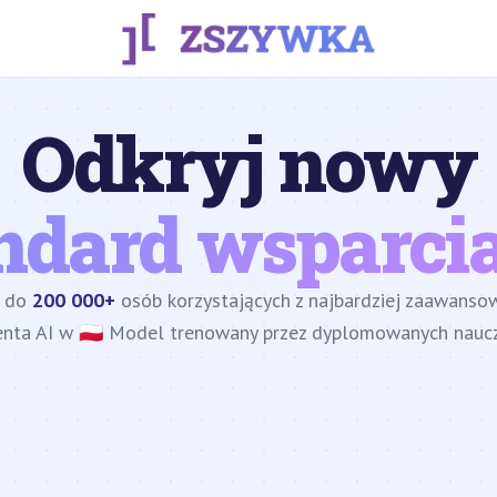
Odkryj nowy
ndard wsparcia
z do
200 000+
osób korzystających z najbardziej zaawans
enta AI w 🇵🇱 Model trenowany przez dyplomowanych nauczy