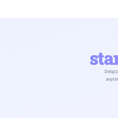
sta
Dołąc
asyst