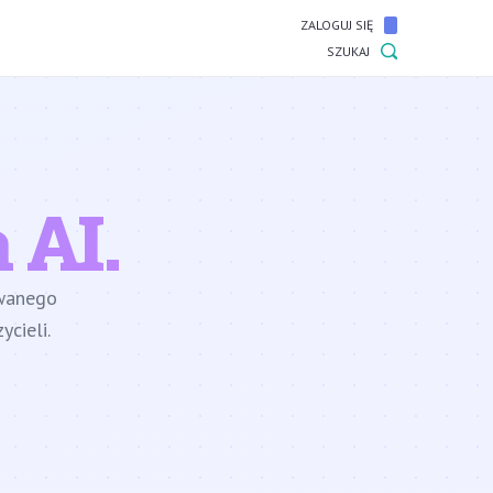
ZALOGUJ SIĘ
SZUKAJ
 AI.
owanego
cieli.