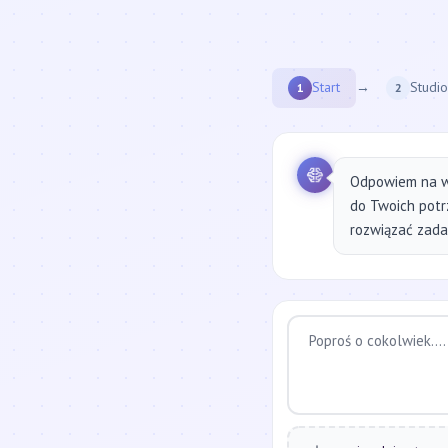
Start
→
Studio
1
2
Odpowiem na w
do Twoich potr
rozwiązać zadan