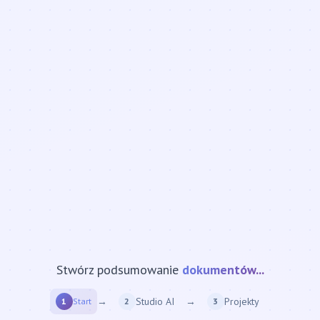
Stwórz podsumowanie
strony internetowej...
→
Studio AI
→
Projekty
1
Start
2
3