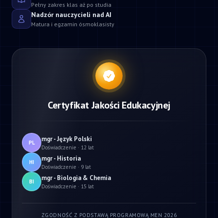
Pełny zakres klas aż po studia
Nadzór nauczycieli nad AI
Matura i egzamin ósmoklasisty
Certyfikat Jakości Edukacyjnej
mgr - Język Polski
PL
Doświadczenie · 12 lat
mgr - Historia
HI
Doświadczenie · 9 lat
mgr - Biologia & Chemia
BI
Doświadczenie · 15 lat
ZGODNOŚĆ Z PODSTAWĄ PROGRAMOWĄ MEN 2026