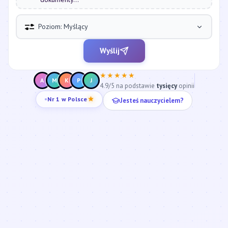
Poziom: Myślący
Wyślij
★★★★★
A
M
K
P
J
4.9/5 na podstawie
tysięcy
opinii
Jesteś nauczycielem?
Nr 1 w Polsce