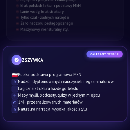
Brak polskich lektur i podstawy MEN
Lanie wody, brak struktury
Tylko czat - żadnych narzędzi
Zero nadzoru pedagogicznego
Maszynowy, nienaturalny styl
ZALECANY WYBÓR
ZSZYWKA
Polska podstawa programowa MEN
🇵🇱
Nadzór dyplomowanych nauczycieli i egzaminatorów
Logiczna struktura każdego tekstu
Mapy myśli, podcasty, quizy w jednym miejscu
1M+ przeanalizowanych materiałów
Naturalna narracja, wysoka jakość stylu