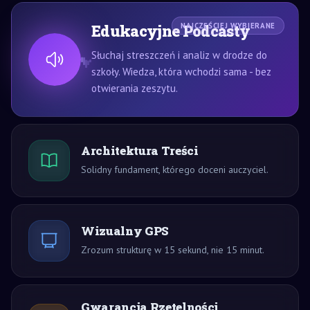
Edukacyjne Podcasty
NAJCZĘŚCIEJ WYBIERANE
Słuchaj streszczeń i analiz w drodze do
szkoły. Wiedza, która wchodzi sama - bez
otwierania zeszytu.
Architektura Treści
Solidny fundament, którego doceni auczyciel.
Wizualny GPS
Zrozum strukturę w 15 sekund, nie 15 minut.
Gwarancja Rzetelności