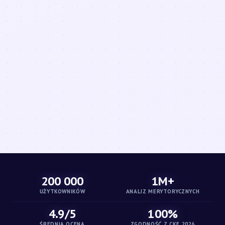
200 000
1M+
UŻYTKOWNIKÓW
ANALIZ MERYTORYCZNYCH
4.9/5
100%
ŚREDNIA OCENA
ZGODNOŚĆ Z CKE 2026