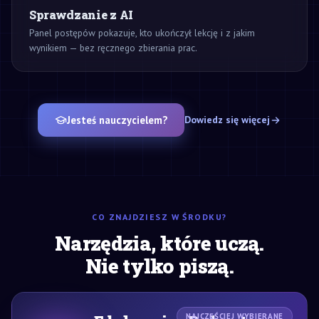
Sprawdzanie z AI
Panel postępów pokazuje, kto ukończył lekcję i z jakim
wynikiem — bez ręcznego zbierania prac.
Jesteś nauczycielem?
Dowiedz się więcej
CO ZNAJDZIESZ W ŚRODKU?
Narzędzia, które uczą.
Nie tylko piszą.
NAJCZĘŚCIEJ WYBIERANE