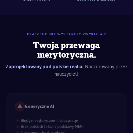
DLACZEGO NIE WYSTARCZY ZWYKŁE AI?
Twoja przewaga
merytoryczna.
Zaprojektowany pod polskie realia.
Nadzorowany przez
nauczycieli.
Generyczne AI
Błędy merytoryczne i halucynacje
Brak polskich lektur i podstawy MEN
Lanie wody, brak struktury