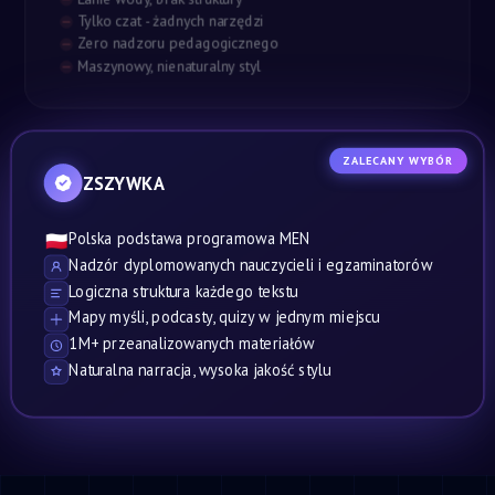
Tylko czat - żadnych narzędzi
Zero nadzoru pedagogicznego
Maszynowy, nienaturalny styl
ZALECANY WYBÓR
ZSZYWKA
Polska podstawa programowa MEN
🇵🇱
Nadzór dyplomowanych nauczycieli i egzaminatorów
Logiczna struktura każdego tekstu
Mapy myśli, podcasty, quizy w jednym miejscu
1M+ przeanalizowanych materiałów
Naturalna narracja, wysoka jakość stylu