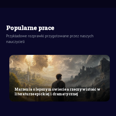
Popularne prace
Przykładowe rozprawki przygotowane przez naszych
ZADANIA
DOMOWE
nauczycieli
WYPRACOWANIE
SZKOŁA
WYŻSZA
Uzasadnienie
nauczania
programowania
w
klasach
Marzenia o lepszym świecie a rzeczywistość w
1–
literaturze epickiej i dramatycznej
3
szkoły
podstawowej