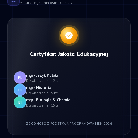
Matura i egzamin ósmoklasisty
Certyfikat Jakości Edukacyjnej
mgr - Język Polski
PL
Doświadczenie · 12 lat
mgr - Historia
HI
Doświadczenie · 9 lat
mgr - Biologia & Chemia
BI
Doświadczenie · 15 lat
ZGODNOŚĆ Z PODSTAWĄ PROGRAMOWĄ MEN 2026