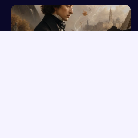
Fryderyk Chopin
NAJNOWSZE PRACE
Wolność czy determinizm – analiza ludzkiego losu na
→
przykładzie „Hamleta”
Opowieść o Benjaminiu i trudnych relacjach w hotelu Genevive
→
Bunt i samotność: rola jednostki w społeczeństwie w świetle
→
lektur