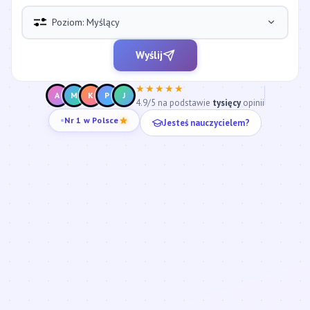
Poziom: Myślący
Wyślij
★★★★★
A
M
K
P
J
4.9/5 na podstawie
tysięcy
opinii
Jesteś nauczycielem?
Nr 1 w Polsce