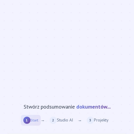
Stwórz podsumowanie
strony internetowej...
→
Studio AI
→
Projekty
1
Start
2
3