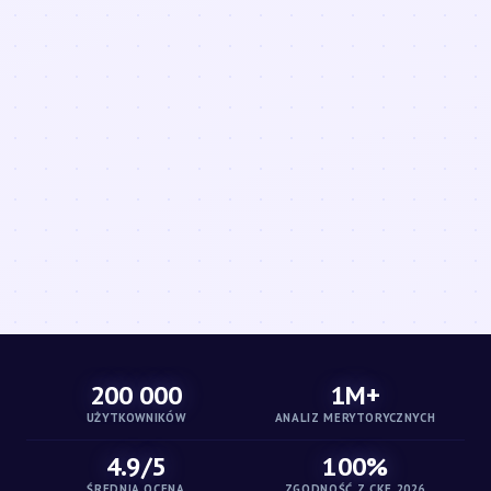
200 000
1M+
UŻYTKOWNIKÓW
ANALIZ MERYTORYCZNYCH
4.9/5
100%
ŚREDNIA OCENA
ZGODNOŚĆ Z CKE 2026