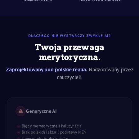
DLACZEGO NIE WYSTARCZY ZWYKŁE AI?
Twoja przewaga
merytoryczna.
Zaprojektowany pod polskie realia.
Nadzorowany przez
nauczycieli.
Generyczne AI
Błędy merytoryczne i halucynacje
Brak polskich lektur i podstawy MEN
Lanie wody, brak struktury