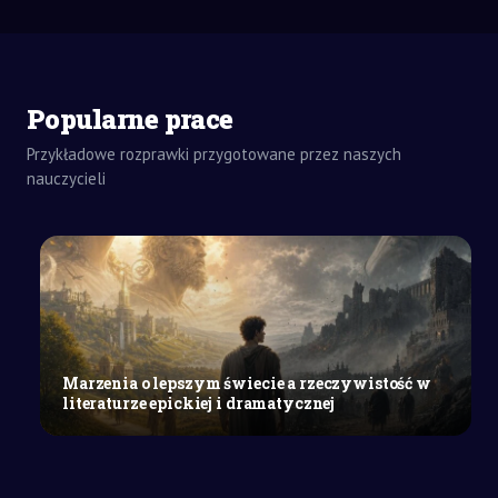
Popularne prace
Przykładowe rozprawki przygotowane przez naszych
ZADANIA
DOMOWE
nauczycieli
WYPRACOWANIE
SZKOŁA
WYŻSZA
Uzasadnienie
nauczania
programowania
w
klasach
Marzenia o lepszym świecie a rzeczywistość w
1–
literaturze epickiej i dramatycznej
3
szkoły
podstawowej