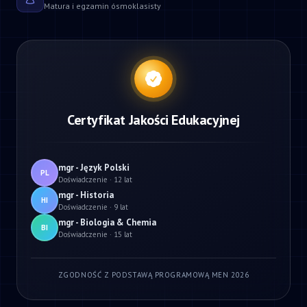
Matura i egzamin ósmoklasisty
Certyfikat Jakości Edukacyjnej
mgr - Język Polski
PL
Doświadczenie · 12 lat
mgr - Historia
HI
Doświadczenie · 9 lat
mgr - Biologia & Chemia
BI
Doświadczenie · 15 lat
ZGODNOŚĆ Z PODSTAWĄ PROGRAMOWĄ MEN 2026