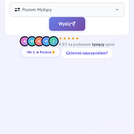
Poziom: Myślący
Wyślij
★★★★★
A
M
K
P
J
4.9/5 na podstawie
tysięcy
opinii
Jesteś nauczycielem?
Nr 1 w Polsce