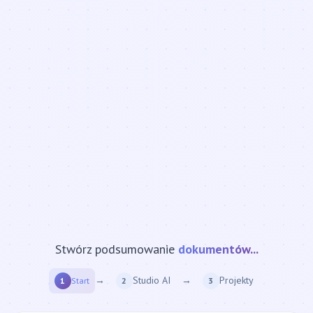
Stwórz podsumowanie
strony internetowej...
→
Studio AI
→
Projekty
1
Start
2
3