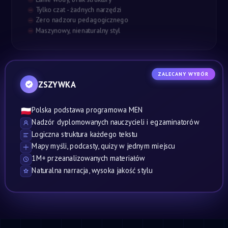
Tylko czat - żadnych narzędzi
Zero nadzoru pedagogicznego
Maszynowy, nienaturalny styl
ZALECANY WYBÓR
ZSZYWKA
Polska podstawa programowa MEN
🇵🇱
Nadzór dyplomowanych nauczycieli i egzaminatorów
Logiczna struktura każdego tekstu
Mapy myśli, podcasty, quizy w jednym miejscu
1M+ przeanalizowanych materiałów
Naturalna narracja, wysoka jakość stylu