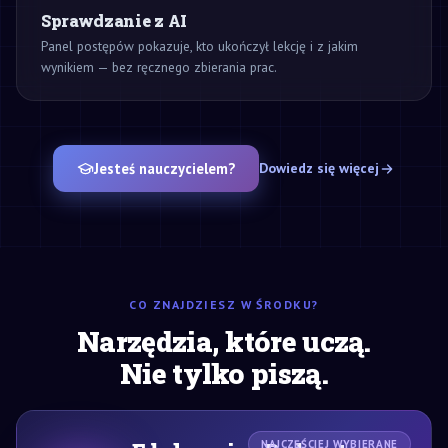
Sprawdzanie z AI
Panel postępów pokazuje, kto ukończył lekcję i z jakim
wynikiem — bez ręcznego zbierania prac.
Jesteś nauczycielem?
Dowiedz się więcej
CO ZNAJDZIESZ W ŚRODKU?
Narzędzia, które uczą.
Nie tylko piszą.
NAJCZĘŚCIEJ WYBIERANE