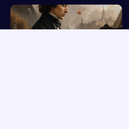
Fryderyk Chopin
NAJNOWSZE PRACE
Wolność czy determinizm – analiza ludzkiego losu na
→
przykładzie „Hamleta”
Opowieść o Benjaminiu i trudnych relacjach w hotelu Genevive
→
Bunt i samotność: rola jednostki w społeczeństwie w świetle
→
lektur