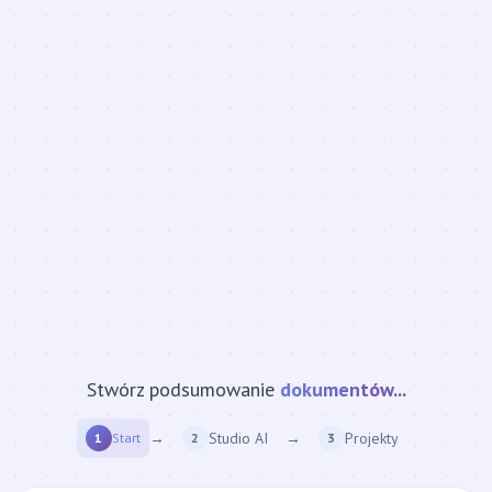
Stwórz podsumowanie
strony internetowej...
→
Studio AI
→
Projekty
1
Start
2
3