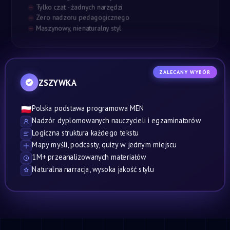
Tylko czat - żadnych narzędzi
Zero nadzoru pedagogicznego
Maszynowy, nienaturalny styl
ZALECANY WYBÓR
ZSZYWKA
Polska podstawa programowa MEN
🇵🇱
Nadzór dyplomowanych nauczycieli i egzaminatorów
Logiczna struktura każdego tekstu
Mapy myśli, podcasty, quizy w jednym miejscu
1M+ przeanalizowanych materiałów
Naturalna narracja, wysoka jakość stylu