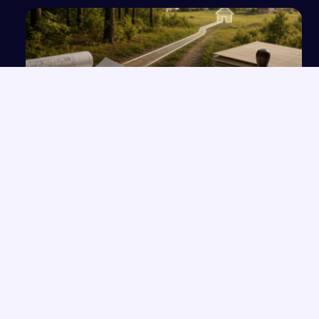
Wniosek do wójta gminy Osielsko o zmianę w
MPZP w oparciu o decyzję RDLP
NAJNOWSZE PRACE
Wolność czy determinizm – analiza ludzkiego losu na
→
przykładzie „Hamleta”
Opowieść o Benjaminiu i trudnych relacjach w hotelu Genevive
→
Bunt i samotność: rola jednostki w społeczeństwie w świetle
→
lektur
Sztuczna inteligencja (AI)
→