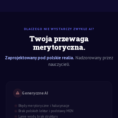
DLACZEGO NIE WYSTARCZY ZWYKŁE AI?
Twoja przewaga
merytoryczna.
Zaprojektowany pod polskie realia.
Nadzorowany przez
nauczycieli.
Generyczne AI
Błędy merytoryczne i halucynacje
Brak polskich lektur i podstawy MEN
Lanie wody, brak struktury