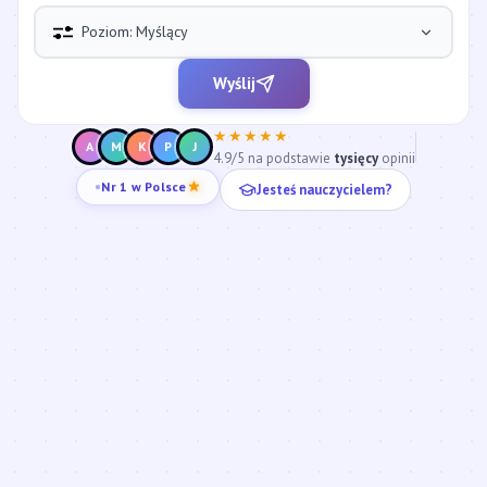
Poziom: Myślący
Wyślij
★★★★★
A
M
K
P
J
4.9/5 na podstawie
tysięcy
opinii
Jesteś nauczycielem?
Nr 1 w Polsce