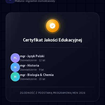
Matura i egzamin ósmoklasisty
Certyfikat Jakości Edukacyjnej
mgr - Język Polski
PL
Doświadczenie · 12 lat
mgr - Historia
HI
Doświadczenie · 9 lat
mgr - Biologia & Chemia
BI
Doświadczenie · 15 lat
ZGODNOŚĆ Z PODSTAWĄ PROGRAMOWĄ MEN 2026