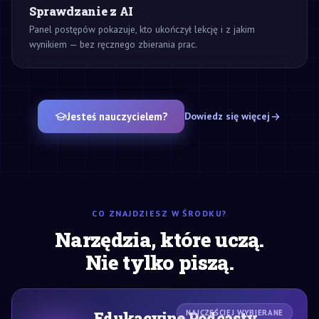
Sprawdzanie z AI
Panel postępów pokazuje, kto ukończył lekcję i z jakim
wynikiem — bez ręcznego zbierania prac.
Jesteś nauczycielem?
Dowiedz się więcej
CO ZNAJDZIESZ W ŚRODKU?
Narzędzia, które uczą.
Nie tylko piszą.
Edukacyjne Podcasty
NAJCZĘŚCIEJ WYBIERANE