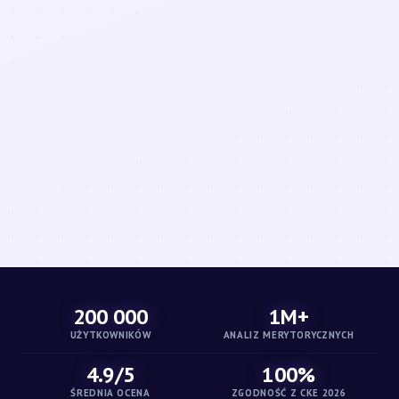
200 000
1M+
UŻYTKOWNIKÓW
ANALIZ MERYTORYCZNYCH
4.9/5
100%
ŚREDNIA OCENA
ZGODNOŚĆ Z CKE 2026