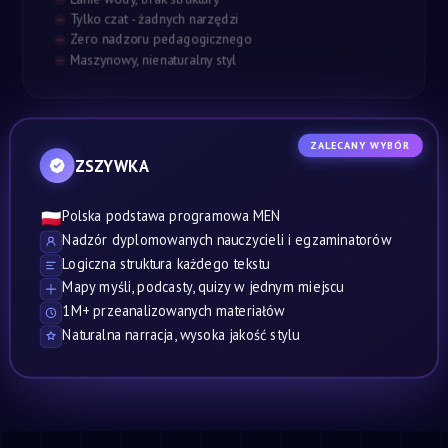
Tylko czat - żadnych narzędzi
Zero nadzoru pedagogicznego
Maszynowy, nienaturalny styl
ZALECANY WYBÓR
ZSZYWKA
Polska podstawa programowa MEN
🇵🇱
Nadzór dyplomowanych nauczycieli i egzaminatorów
Logiczna struktura każdego tekstu
Mapy myśli, podcasty, quizy w jednym miejscu
1M+ przeanalizowanych materiałów
Naturalna narracja, wysoka jakość stylu