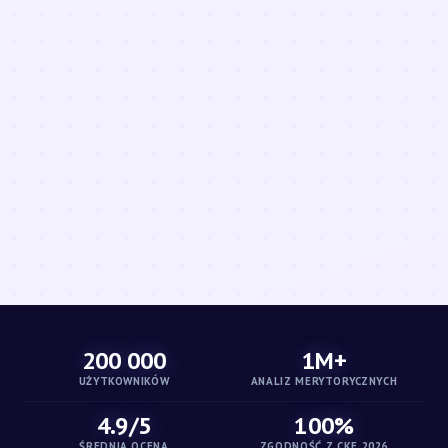
200 000
1M+
UŻYTKOWNIKÓW
ANALIZ MERYTORYCZNYCH
4.9/5
100%
ŚREDNIA OCENA
ZGODNOŚĆ Z CKE 2026