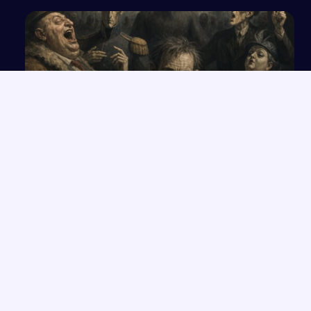
Wpływ konwencji groteskowej w „Szewcach”
Witkiewicza na przesłanie utworu
NAJNOWSZE PRACE
Biznesplan salonu fryzjerskiego w Gorzowie Wielkopolskim
→
2026
Dokumentowanie odkryć dziecka: zielnik, album i projekt
→
edukacyjny
Wierność tradycji a poszukiwanie nowych dróg w życiu
→
bohaterów literackich