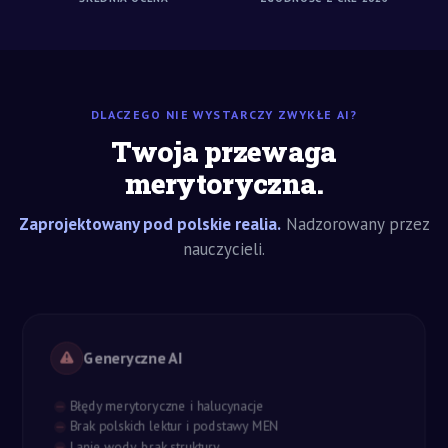
DLACZEGO NIE WYSTARCZY ZWYKŁE AI?
Twoja przewaga
merytoryczna.
Zaprojektowany pod polskie realia.
Nadzorowany przez
nauczycieli.
Generyczne AI
Błędy merytoryczne i halucynacje
Brak polskich lektur i podstawy MEN
Lanie wody, brak struktury