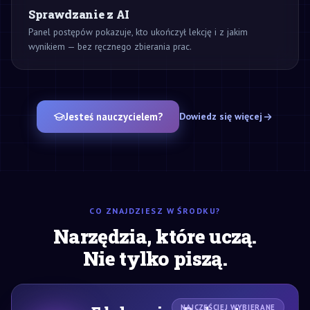
Sprawdzanie z AI
Panel postępów pokazuje, kto ukończył lekcję i z jakim
wynikiem — bez ręcznego zbierania prac.
Jesteś nauczycielem?
Dowiedz się więcej
CO ZNAJDZIESZ W ŚRODKU?
Narzędzia, które uczą.
Nie tylko piszą.
NAJCZĘŚCIEJ WYBIERANE