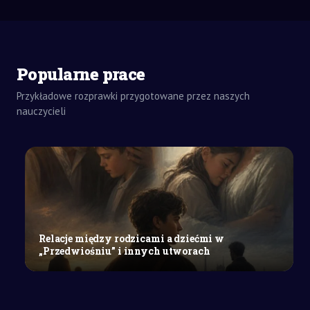
Popularne prace
Przykładowe rozprawki przygotowane przez naszych
nauczycieli
ZADANIA
DOMOWE
ROZPRAWKA
SZKOŁY
ŚREDNIE
Emocje
czy
zimna
kalkulacja:
Relacje między rodzicami a dziećmi w
Co
„Przedwiośniu” i innych utworach
czyni
człowieka
zbrodniarzem?