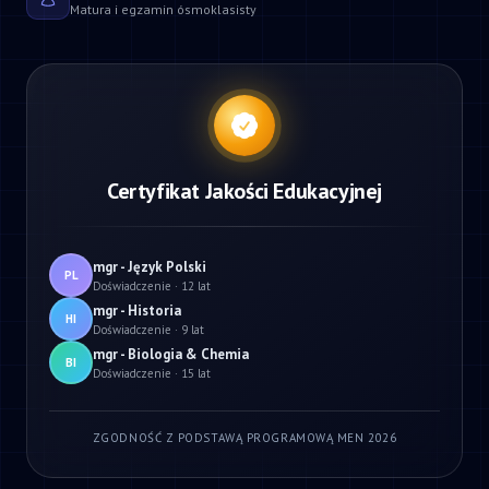
Matura i egzamin ósmoklasisty
Certyfikat Jakości Edukacyjnej
mgr - Język Polski
PL
Doświadczenie · 12 lat
mgr - Historia
HI
Doświadczenie · 9 lat
mgr - Biologia & Chemia
BI
Doświadczenie · 15 lat
ZGODNOŚĆ Z PODSTAWĄ PROGRAMOWĄ MEN 2026