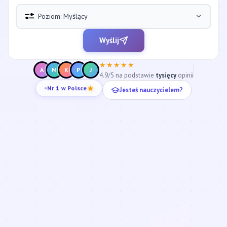
Poziom: Myślący
Wyślij
★★★★★
A
M
K
P
J
4.9/5 na podstawie
tysięcy
opinii
Jesteś nauczycielem?
Nr 1 w Polsce