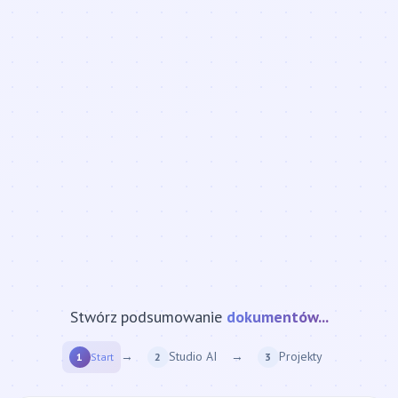
Stwórz podsumowanie
strony internetowej...
→
Studio AI
→
Projekty
1
Start
2
3