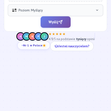
Poziom: Myślący
Wyślij
★★★★★
A
M
K
P
J
4.9/5 na podstawie
tysięcy
opinii
Jesteś nauczycielem?
Nr 1 w Polsce