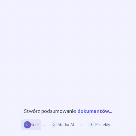
Stwórz podsumowanie
strony internetowej...
→
Studio AI
→
Projekty
1
Start
2
3