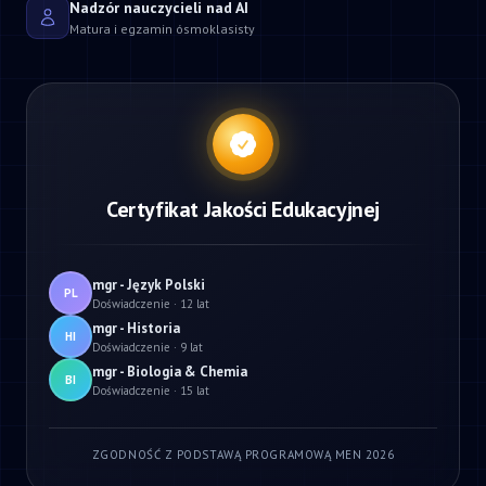
Nadzór nauczycieli nad AI
Matura i egzamin ósmoklasisty
Certyfikat Jakości Edukacyjnej
mgr - Język Polski
PL
Doświadczenie · 12 lat
mgr - Historia
HI
Doświadczenie · 9 lat
mgr - Biologia & Chemia
BI
Doświadczenie · 15 lat
ZGODNOŚĆ Z PODSTAWĄ PROGRAMOWĄ MEN 2026