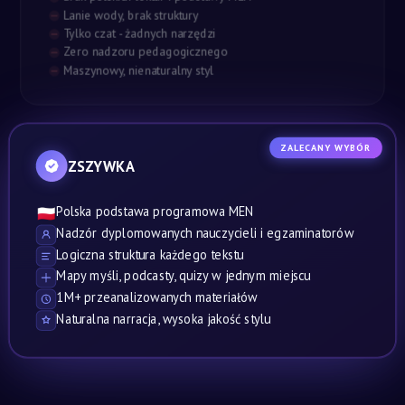
Lanie wody, brak struktury
Tylko czat - żadnych narzędzi
Zero nadzoru pedagogicznego
Maszynowy, nienaturalny styl
ZALECANY WYBÓR
ZSZYWKA
Polska podstawa programowa MEN
🇵🇱
Nadzór dyplomowanych nauczycieli i egzaminatorów
Logiczna struktura każdego tekstu
Mapy myśli, podcasty, quizy w jednym miejscu
1M+ przeanalizowanych materiałów
Naturalna narracja, wysoka jakość stylu