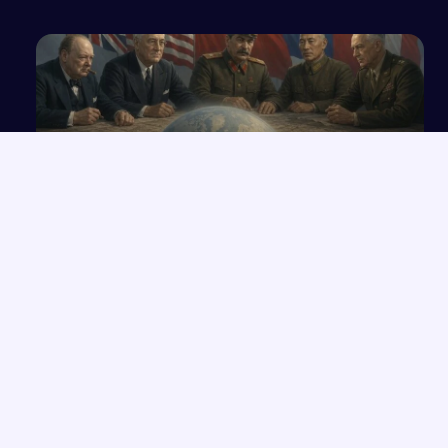
Wielka koalicja antyniemiecka
NAJNOWSZE PRACE
Które konkretne wersety z rozdziałów 33-35 Księgi Izajasza
→
można zastosować współcześnie w życiu codziennym?
Opowiadanie o Bilbo Bagginsie i jego przyjaciołach z „Hobbita”
→
Opinia wychowawcy o uczennicy z zaburzeniami zachowania i
→
spektrum autyzmu