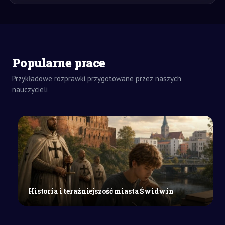
ZADANIA
Popularne prace
DOMOWE
ROZPRAWKA
Przykładowe rozprawki przygotowane przez naszych
SZKOŁY
nauczycieli
ŚREDNIE
Rozwój
terytorialny
i
gospodarczy
na
ziemiach
polskich
w
Historia i teraźniejszość miasta Świdwin
X–
XII
wieku