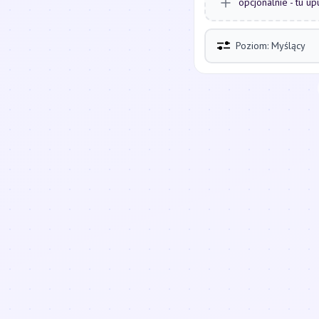
opcjonalnie - tu up
Poziom: Myślący