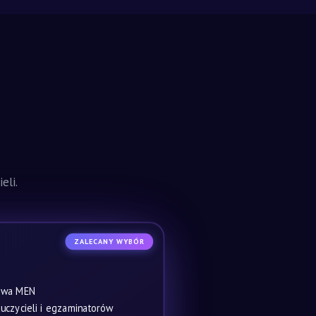
eli.
ZALECANY WYBÓR
owa MEN
czycieli i egzaminatorów