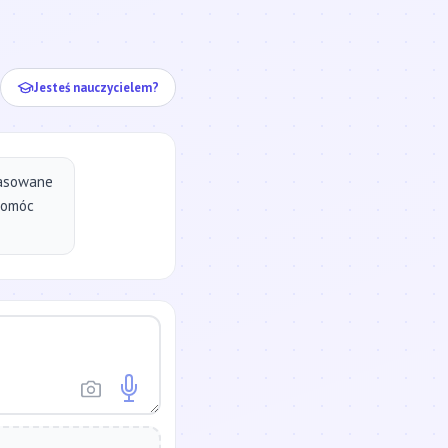
ej...
Jesteś nauczycielem?
pasowane
pomóc