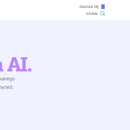
ZALOGUJ SIĘ
SZUKAJ
 AI.
owanego
cieli.