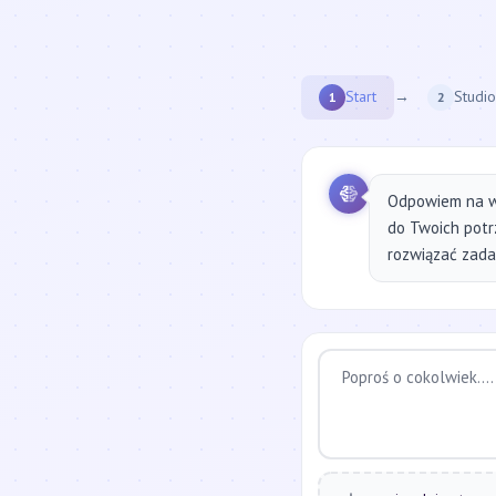
Start
→
Studio
1
2
Odpowiem na w
do Twoich potr
rozwiązać zadan