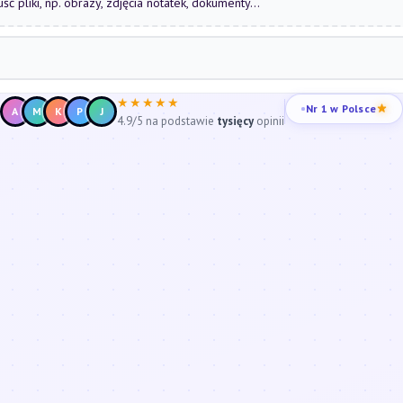
uść pliki, np. obrazy, zdjęcia notatek, dokumenty...
★★★★★
Nr 1 w Polsce
A
M
K
P
J
4.9/5 na podstawie
tysięcy
opinii