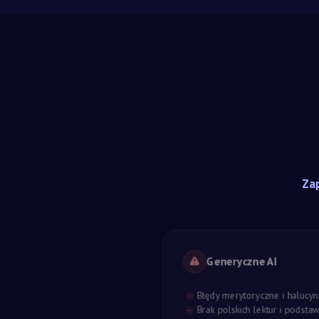
Zap
Generyczne AI
Błędy merytoryczne i halucyn
Brak polskich lektur i podst