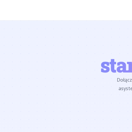
sta
Dołąc
asyst