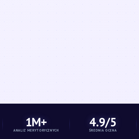
1M+
4.9/5
ANALIZ MERYTORYCZNYCH
ŚREDNIA OCENA