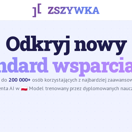
Odkryj nowy
ndard wsparcia
z do
200 000+
osób korzystających z najbardziej zaawans
enta AI w 🇵🇱 Model trenowany przez dyplomowanych nauczy