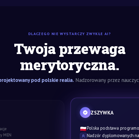
DLACZEGO NIE WYSTARCZY ZWYKŁE AI?
Twoja przewaga
merytoryczna.
rojektowany pod polskie realia.
Nadzorowany przez nauczyci
ZSZYWKA
Polska podstawa program
🇵🇱
acje
awy MEN
Nadzór dyplomowanych nau