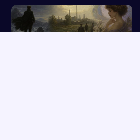
Wpływ wybranych prądów artystycznych na
światopogląd i dzieła twórców
NAJNOWSZE PRACE
Wolność czy determinizm – analiza ludzkiego losu na
→
przykładzie „Hamleta”
Opowieść o Benjaminiu i trudnych relacjach w hotelu Genevive
→
Bunt i samotność: rola jednostki w społeczeństwie w świetle
→
lektur