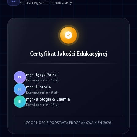
Matura i egzamin ósmoklasisty
Certyfikat Jakości Edukacyjnej
mgr - Język Polski
PL
Doświadczenie · 12 lat
mgr - Historia
HI
Doświadczenie · 9 lat
mgr - Biologia & Chemia
BI
Doświadczenie · 15 lat
ZGODNOŚĆ Z PODSTAWĄ PROGRAMOWĄ MEN 2026