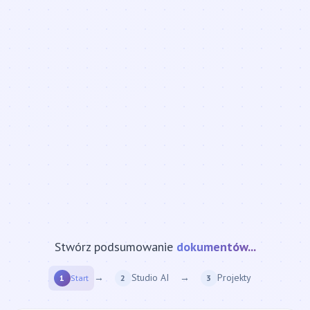
Stwórz podsumowanie
strony internetowej...
→
Studio AI
→
Projekty
1
Start
2
3