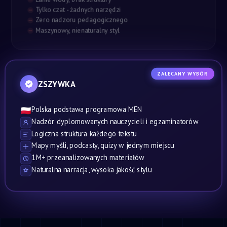
Tylko czat - żadnych narzędzi
Zero nadzoru pedagogicznego
Maszynowy, nienaturalny styl
ZALECANY WYBÓR
ZSZYWKA
Polska podstawa programowa MEN
🇵🇱
Nadzór dyplomowanych nauczycieli i egzaminatorów
Logiczna struktura każdego tekstu
Mapy myśli, podcasty, quizy w jednym miejscu
1M+ przeanalizowanych materiałów
Naturalna narracja, wysoka jakość stylu