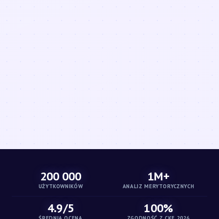
200 000
1M+
UŻYTKOWNIKÓW
ANALIZ MERYTORYCZNYCH
4.9/5
100%
ŚREDNIA OCENA
ZGODNOŚĆ Z CKE 2026