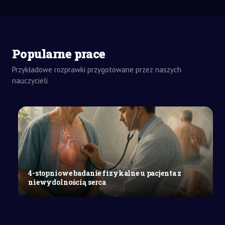
ZADANIA
Popularne prace
DOMOWE
ROZPRAWKA
Przykładowe rozprawki przygotowane przez naszych
SZKOŁY
nauczycieli
ŚREDNIE
Marzenia
o
lepszym
świecie
a
rzeczywistość
w
4-stopniowe badanie fizykalne u pacjenta z
literaturze
niewydolnością serca
epickiej
i
dramatycznej