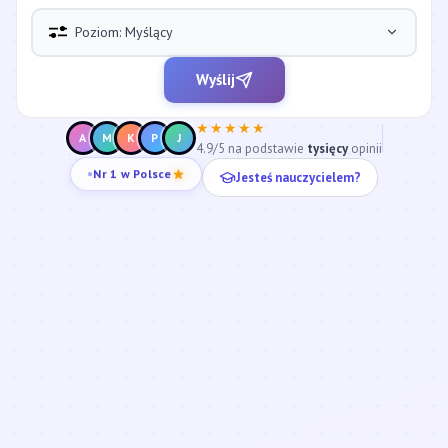
Poziom: Myślący
Wyślij
★★★★★
A
M
K
P
J
4.9/5 na podstawie
tysięcy
opinii
Jesteś nauczycielem?
Nr 1 w Polsce