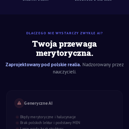
DLACZEGO NIE WYSTARCZY ZWYKŁE AI?
Twoja przewaga
merytoryczna.
Zaprojektowany pod polskie realia.
Nadzorowany przez
nauczycieli.
Generyczne AI
Błędy merytoryczne i halucynacje
Brak polskich lektur i podstawy MEN
Lanie wody, brak struktury