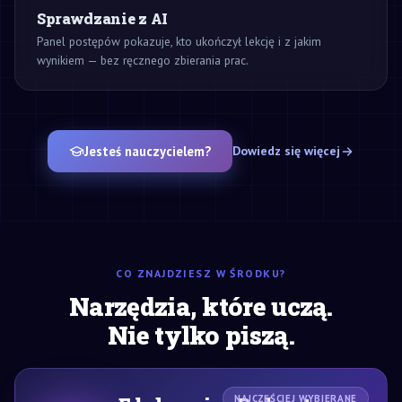
Sprawdzanie z AI
Panel postępów pokazuje, kto ukończył lekcję i z jakim
wynikiem — bez ręcznego zbierania prac.
Jesteś nauczycielem?
Dowiedz się więcej
CO ZNAJDZIESZ W ŚRODKU?
Narzędzia, które uczą.
Nie tylko piszą.
NAJCZĘŚCIEJ WYBIERANE