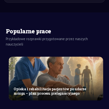
Popularne prace
Przykładowe rozprawki przygotowane przez naszych
ZADANIA
DOMOWE
nauczycieli
ROZPRAWKA
SZKOŁY
ŚREDNIE
Różne
postawy
wyrażające
miłość
do
Opieka i rehabilitacja pacjentów po udarze
ojczyzny
mózgu – plan procesu pielęgnacyjnego
na
przykładach
literackich