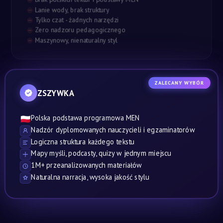
Lanie wody, brak struktury
Tylko czat - żadnych narzędzi
Zero nadzoru pedagogicznego
Maszynowy, nienaturalny styl
ZALECANY WYBÓR
ZSZYWKA
Polska podstawa programowa MEN
🇵🇱
Nadzór dyplomowanych nauczycieli i egzaminatorów
Logiczna struktura każdego tekstu
Mapy myśli, podcasty, quizy w jednym miejscu
1M+ przeanalizowanych materiałów
Naturalna narracja, wysoka jakość stylu