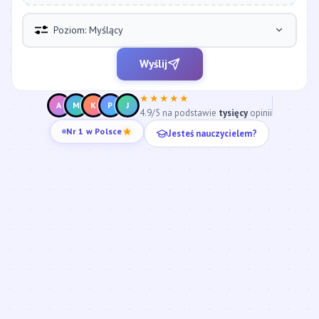
Poziom: Myślący
Wyślij
★★★★★
A
M
K
P
J
4.9/5 na podstawie
tysięcy
opinii
Jesteś nauczycielem?
Nr 1 w Polsce