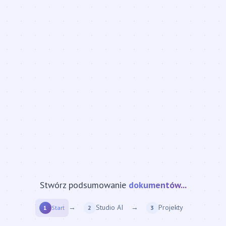
Stwórz podsumowanie
strony internetowej...
→
Studio AI
→
Projekty
1
Start
2
3