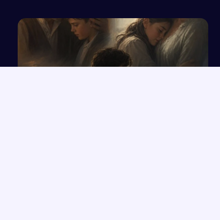
Relacje między rodzicami a dziećmi w
„Przedwiośniu” i innych utworach
NAJNOWSZE PRACE
Które konkretne wersety z rozdziałów 33-35 Księgi Izajasza
→
można zastosować współcześnie w życiu codziennym?
Opowiadanie o Bilbo Bagginsie i jego przyjaciołach z „Hobbita”
→
Opinia wychowawcy o uczennicy z zaburzeniami zachowania i
→
spektrum autyzmu