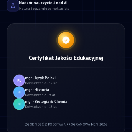
Nadzór nauczycieli nad AI
Matura i egzamin ósmoklasisty
Certyfikat Jakości Edukacyjnej
mgr - Język Polski
PL
Doświadczenie · 12 lat
mgr - Historia
HI
Doświadczenie · 9 lat
mgr - Biologia & Chemia
BI
Doświadczenie · 15 lat
ZGODNOŚĆ Z PODSTAWĄ PROGRAMOWĄ MEN 2026