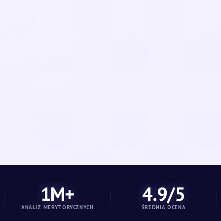
1M+
4.9/5
ANALIZ MERYTORYCZNYCH
ŚREDNIA OCENA