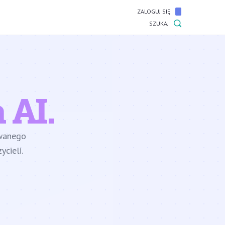
ZALOGUJ SIĘ
SZUKAJ
 AI.
owanego
cieli.