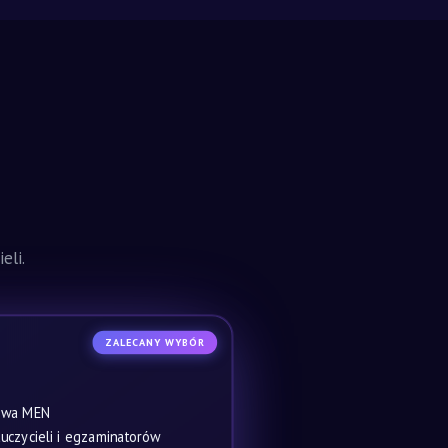
eli.
ZALECANY WYBÓR
owa MEN
czycieli i egzaminatorów