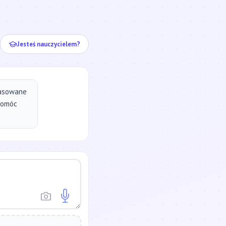
ej...
Jesteś nauczycielem?
pasowane
pomóc