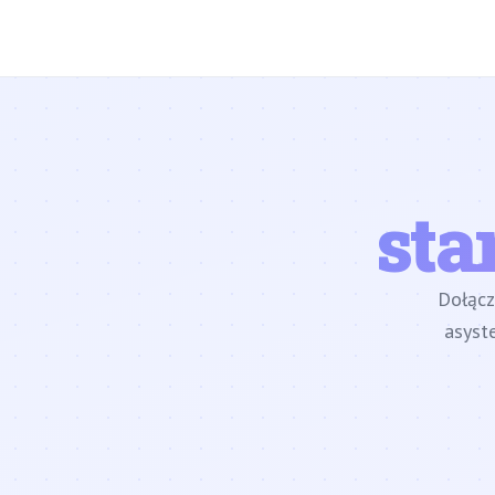
sta
Dołąc
asyst