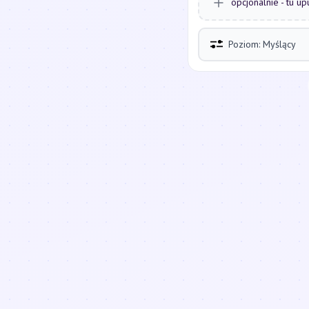
opcjonalnie - tu up
Poziom: Myślący