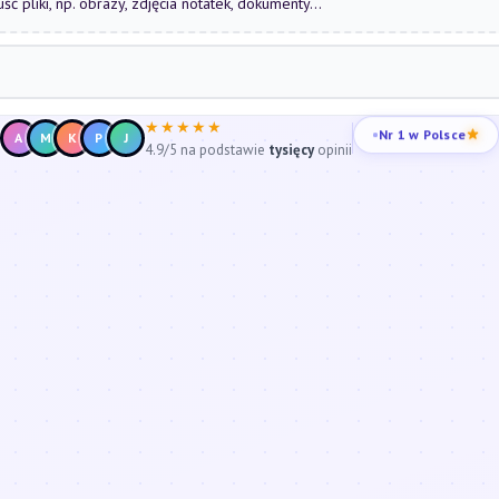
uść pliki, np. obrazy, zdjęcia notatek, dokumenty...
★★★★★
Nr 1 w Polsce
A
M
K
P
J
4.9/5 na podstawie
tysięcy
opinii