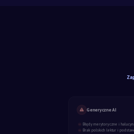
Zap
Generyczne AI
Błędy merytoryczne i halucyn
Brak polskich lektur i podst