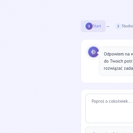
Start
→
Studio
1
2
Odpowiem na w
do Twoich potr
rozwiązać zadan