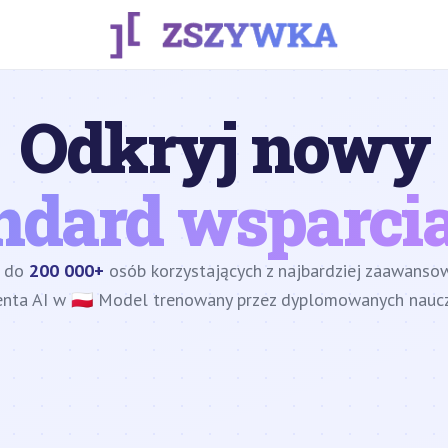
Odkryj nowy
ndard wsparcia
z do
200 000+
osób korzystających z najbardziej zaawans
enta AI w 🇵🇱 Model trenowany przez dyplomowanych nauczy