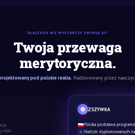
DLACZEGO NIE WYSTARCZY ZWYKŁE AI?
Twoja przewaga
merytoryczna.
rojektowany pod polskie realia.
Nadzorowany przez nauczyci
ZSZYWKA
Polska podstawa program
🇵🇱
acje
awy MEN
Nadzór dyplomowanych nau