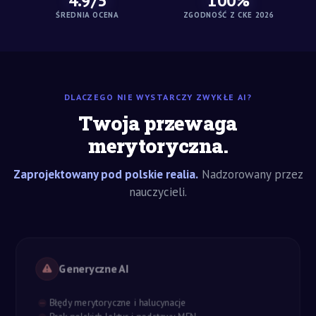
4.9/5
100%
ŚREDNIA OCENA
ZGODNOŚĆ Z CKE 2026
DLACZEGO NIE WYSTARCZY ZWYKŁE AI?
Twoja przewaga
merytoryczna.
Zaprojektowany pod polskie realia.
Nadzorowany przez
nauczycieli.
Generyczne AI
Błędy merytoryczne i halucynacje