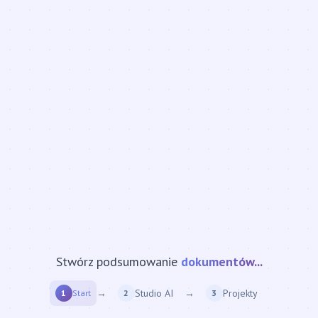
Stwórz podsumowanie
strony internetowej...
→
Studio AI
→
Projekty
1
Start
2
3