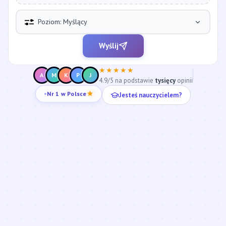
Poziom: Myślący
Wyślij
★★★★★
A
M
K
P
J
4.9/5 na podstawie
tysięcy
opinii
Jesteś nauczycielem?
Nr 1 w Polsce