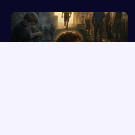
Wpływ wizyty w świecie „Chłopców z Placu
Broni” na decyzję Nemeczka
NAJNOWSZE PRACE
Które konkretne wersety z rozdziałów 33-35 Księgi Izajasza
→
można zastosować współcześnie w życiu codziennym?
Opowiadanie o Bilbo Bagginsie i jego przyjaciołach z „Hobbita”
→
Opinia wychowawcy o uczennicy z zaburzeniami zachowania i
→
spektrum autyzmu