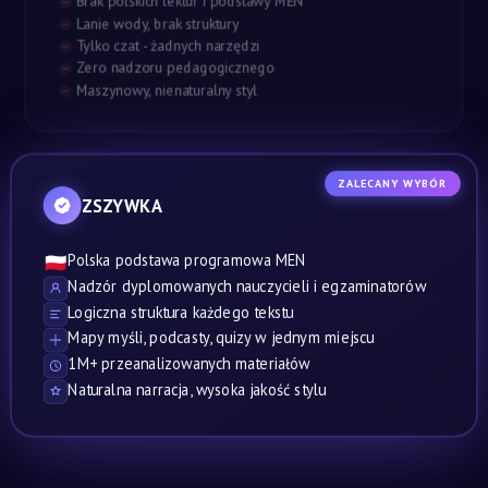
Brak polskich lektur i podstawy MEN
Lanie wody, brak struktury
Tylko czat - żadnych narzędzi
Zero nadzoru pedagogicznego
Maszynowy, nienaturalny styl
ZALECANY WYBÓR
ZSZYWKA
Polska podstawa programowa MEN
🇵🇱
Nadzór dyplomowanych nauczycieli i egzaminatorów
Logiczna struktura każdego tekstu
Mapy myśli, podcasty, quizy w jednym miejscu
1M+ przeanalizowanych materiałów
Naturalna narracja, wysoka jakość stylu