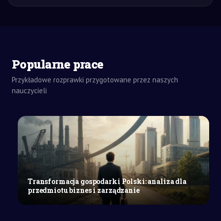
Popularne prace
Przykładowe rozprawki przygotowane przez naszych
nauczycieli
ZADANIA
DOMOWE
WYPRACOWANIE
SZKOŁY
ŚREDNIE
Wypracowanie
na
wybrany
Transformacja gospodarki Polski: analiza dla
temat
przedmiotu biznes i zarządzanie
z
języka
polskiego