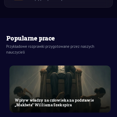
Popularne prace
Przykładowe rozprawki przygotowane przez naszych
nauczycieli
ZADANIA
DOMOWE
ROZPRAWKA
SZKOŁY
ŚREDNIE
Poszukiwanie
szczęścia
a
Wpływ władzy na człowieka na podstawie
poczucie
„Makbeta” Williama Szekspira
spełnienia
w