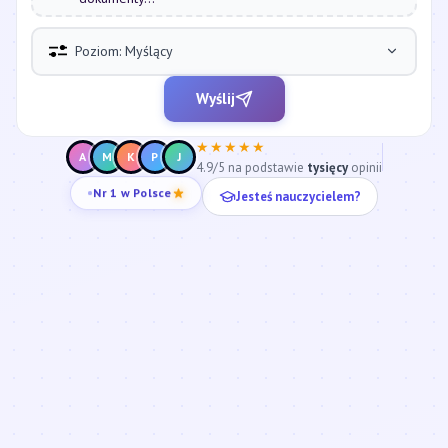
Poziom: Myślący
Wyślij
★★★★★
A
M
K
P
J
4.9/5 na podstawie
tysięcy
opinii
Jesteś nauczycielem?
Nr 1 w Polsce