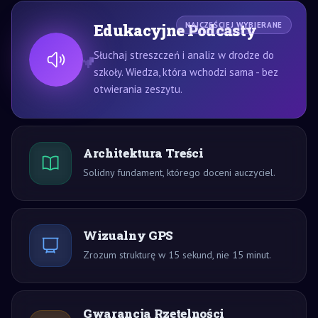
Edukacyjne Podcasty
NAJCZĘŚCIEJ WYBIERANE
Słuchaj streszczeń i analiz w drodze do
szkoły. Wiedza, która wchodzi sama - bez
otwierania zeszytu.
Architektura Treści
Solidny fundament, którego doceni auczyciel.
Wizualny GPS
Zrozum strukturę w 15 sekund, nie 15 minut.
Gwarancja Rzetelności