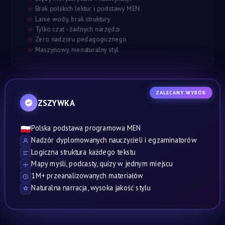
Brak polskich lektur i podstawy MEN
Lanie wody, brak struktury
Tylko czat - żadnych narzędzi
Zero nadzoru pedagogicznego
Maszynowy, nienaturalny styl
ZALECANY WYBÓR
ZSZYWKA
Polska podstawa programowa MEN
🇵🇱
Nadzór dyplomowanych nauczycieli i egzaminatorów
Logiczna struktura każdego tekstu
Mapy myśli, podcasty, quizy w jednym miejscu
1M+ przeanalizowanych materiałów
Naturalna narracja, wysoka jakość stylu