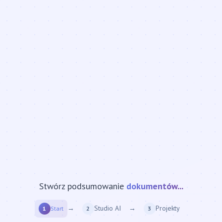
Stwórz podsumowanie
strony internetowej...
→
Studio AI
→
Projekty
1
Start
2
3