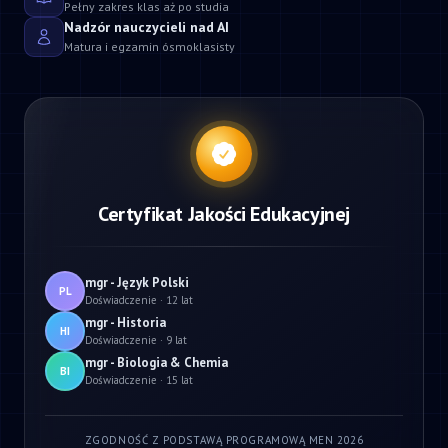
Pełny zakres klas aż po studia
Nadzór nauczycieli nad AI
Matura i egzamin ósmoklasisty
Certyfikat Jakości Edukacyjnej
mgr - Język Polski
PL
Doświadczenie · 12 lat
mgr - Historia
HI
Doświadczenie · 9 lat
mgr - Biologia & Chemia
BI
Doświadczenie · 15 lat
ZGODNOŚĆ Z PODSTAWĄ PROGRAMOWĄ MEN 2026