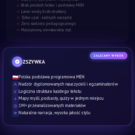
Brak polskich lektur i podstawy MEN
Lanie wody, brak struktury
Tylko czat - żadnych narzędzi
Zero nadzoru pedagogicznego
Maszynowy, nienaturalny styl
ZALECANY WYBÓR
ZSZYWKA
Polska podstawa programowa MEN
🇵🇱
Nadzór dyplomowanych nauczycieli i egzaminatorów
Logiczna struktura każdego tekstu
Mapy myśli, podcasty, quizy w jednym miejscu
1M+ przeanalizowanych materiałów
Naturalna narracja, wysoka jakość stylu