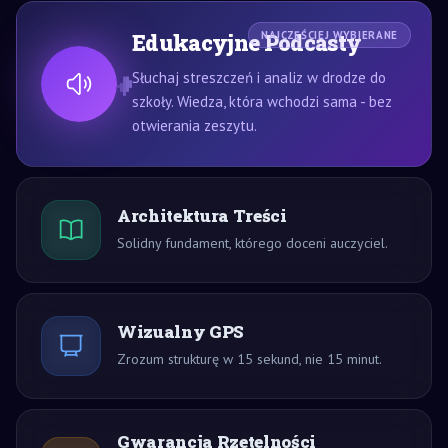
Edukacyjne Podcasty
NAJCZĘŚCIEJ WYBIERANE
Słuchaj streszczeń i analiz w drodze do
szkoły. Wiedza, która wchodzi sama - bez
otwierania zeszytu.
Architektura Treści
Solidny fundament, którego doceni auczyciel.
Wizualny GPS
Zrozum strukturę w 15 sekund, nie 15 minut.
Gwarancja Rzetelności