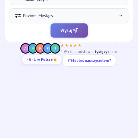
Poziom: Myślący
Wyślij
★★★★★
A
M
K
P
J
4.9/5 na podstawie
tysięcy
opinii
Jesteś nauczycielem?
Nr 1 w Polsce