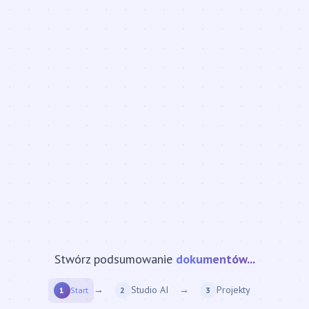
Stwórz podsumowanie
strony internetowej...
→
Studio AI
→
Projekty
1
Start
2
3