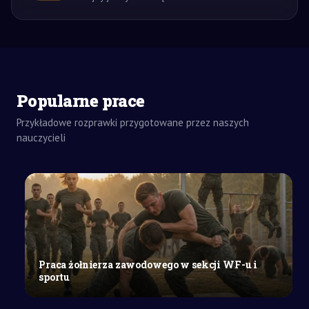
ZADANIA
Popularne prace
DOMOWE
ROZPRAWKA
Przykładowe rozprawki przygotowane przez naszych
SZKOŁY
nauczycieli
ŚREDNIE
Marzenia
o
lepszym
świecie
a
rzeczywistość
w
Praca żołnierza zawodowego w sekcji WF-u i
literaturze
sportu
epickiej
i