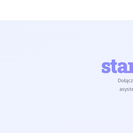
sta
Dołąc
asyst