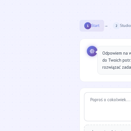
Start
→
Studio
1
2
Odpowiem na w
do Twoich potr
rozwiązać zadan