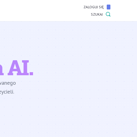
ZALOGUJ SIĘ
SZUKAJ
 AI.
owanego
cieli.