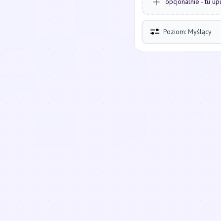
opcjonalnie - tu up
Poziom: Myślący