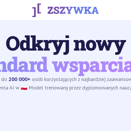
Odkryj nowy
ndard wsparcia
z do
200 000+
osób korzystających z najbardziej zaawans
enta AI w 🇵🇱 Model trenowany przez dyplomowanych nauczy