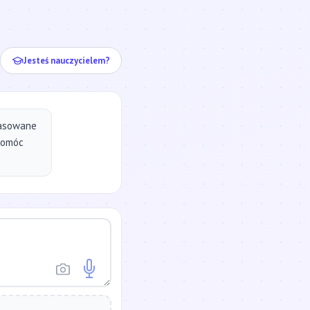
ej...
Jesteś nauczycielem?
pasowane
pomóc