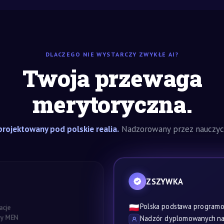
DLACZEGO NIE WYSTARCZY ZWYKŁE AI?
Twoja przewaga
merytoryczna.
rojektowany pod polskie realia.
Nadzorowany przez nauczyci
ZSZYWKA
Polska podstawa program
🇵🇱
acje
awy MEN
Nadzór dyplomowanych nau