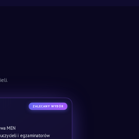
eli.
ZALECANY WYBÓR
owa MEN
czycieli i egzaminatorów