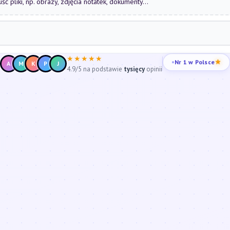
uść pliki, np. obrazy, zdjęcia notatek, dokumenty...
★★★★★
Nr 1 w Polsce
A
M
K
P
J
4.9/5 na podstawie
tysięcy
opinii