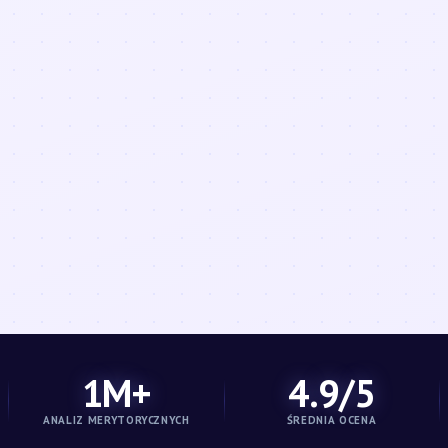
1M+
4.9/5
ANALIZ MERYTORYCZNYCH
ŚREDNIA OCENA