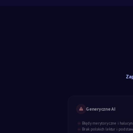
Zap
Generyczne AI
Błędy merytoryczne i halucyn
Brak polskich lektur i podst