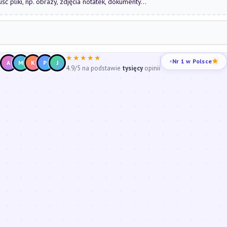
uść pliki, np. obrazy, zdjęcia notatek, dokumenty...
★★★★★
Nr 1 w Polsce
A
M
K
P
J
4.9/5 na podstawie
tysięcy
opinii