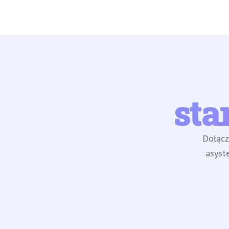
sta
Dołąc
asyst