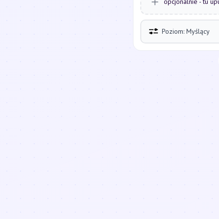
opcjonalnie - tu up
Poziom: Myślący