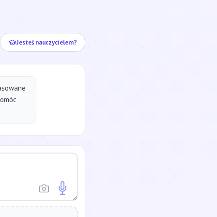
ej...
Jesteś nauczycielem?
pasowane
pomóc