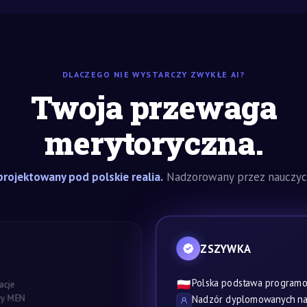
DLACZEGO NIE WYSTARCZY ZWYKŁE AI?
Twoja przewaga
merytoryczna.
rojektowany pod polskie realia.
Nadzorowany przez nauczyci
ZSZYWKA
Polska podstawa program
🇵🇱
acje
awy MEN
Nadzór dyplomowanych nau