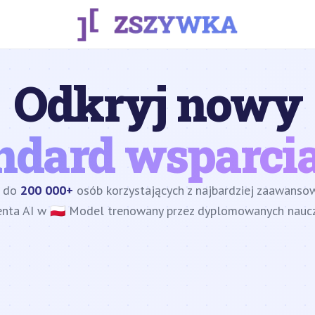
Odkryj nowy
ndard wsparcia
z do
200 000+
osób korzystających z najbardziej zaawans
enta AI w 🇵🇱 Model trenowany przez dyplomowanych nauczy