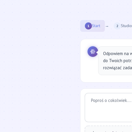
Start
→
Studio
1
2
Odpowiem na w
do Twoich potr
rozwiązać zadan