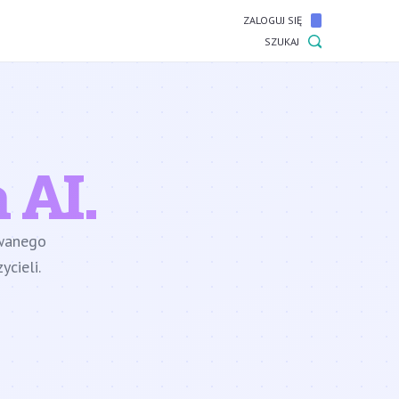
ZALOGUJ SIĘ
SZUKAJ
 AI.
owanego
cieli.