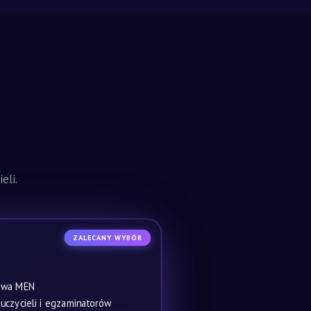
eli.
ZALECANY WYBÓR
owa MEN
czycieli i egzaminatorów