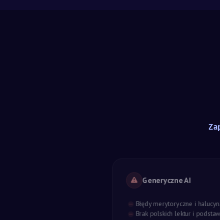
Zap
Generyczne AI
Błędy merytoryczne i halucyn
Brak polskich lektur i podst