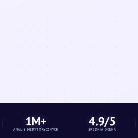
1M+
4.9/5
ANALIZ MERYTORYCZNYCH
ŚREDNIA OCENA