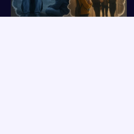
Na czym polega dylemat moralny? Analiza
problemu
NAJNOWSZE PRACE
Wierność tradycji a poszukiwanie nowych dróg w życiu
→
bohaterów literackich
Kwasy nasycone: właściwości i znaczenie
→
Nakrywanie i dekoracje stołów
→
Mitologizacja w powieści „Sklepy cynamonowe”
→