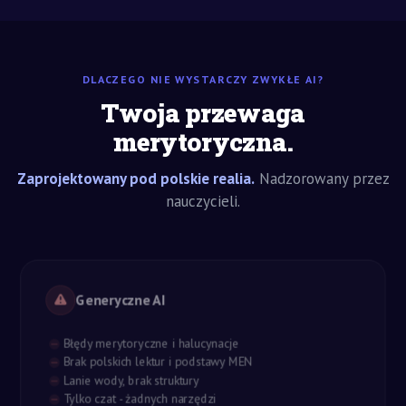
DLACZEGO NIE WYSTARCZY ZWYKŁE AI?
Twoja przewaga
merytoryczna.
Zaprojektowany pod polskie realia.
Nadzorowany przez
nauczycieli.
Generyczne AI
Błędy merytoryczne i halucynacje
Brak polskich lektur i podstawy MEN
Lanie wody, brak struktury
Tylko czat - żadnych narzędzi