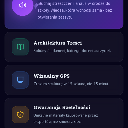
Słuchaj streszczeń i analiz w drodze do
szkoły. Wiedza, która wchodzi sama - bez
otwierania zeszytu.
Architektura Treści
Solidny fundament, którego doceni auczyciel.
Wizualny GPS
Zrozum strukturę w 15 sekund, nie 15 minut.
Gwarancja Rzetelności
Unikalne materiały kalibrowane przez
ekspertów, nie śmieci z sieci.