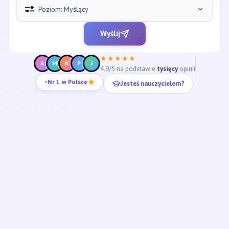
Poziom: Myślący
Wyślij
★★★★★
A
M
K
P
J
4.9/5 na podstawie
tysięcy
opinii
Jesteś nauczycielem?
Nr 1 w Polsce