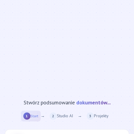
Stwórz podsumowanie
strony internetowej...
→
Studio AI
→
Projekty
1
Start
2
3