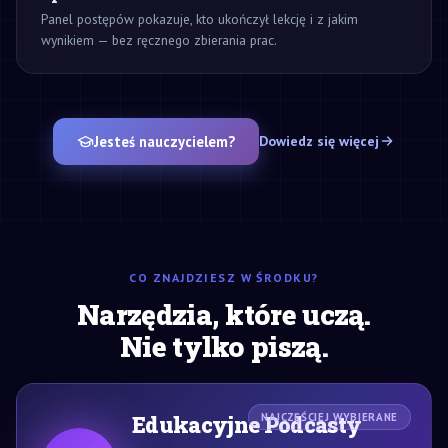
Panel postępów pokazuje, kto ukończył lekcję i z jakim
wynikiem — bez ręcznego zbierania prac.
Jesteś nauczycielem?
Dowiedz się więcej
CO ZNAJDZIESZ W ŚRODKU?
Narzędzia, które uczą.
Nie tylko piszą.
Edukacyjne Podcasty
NAJCZĘŚCIEJ WYBIERANE