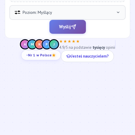
Poziom: Myślący
Wyślij
★★★★★
A
M
K
P
J
4.9/5 na podstawie
tysięcy
opinii
Jesteś nauczycielem?
Nr 1 w Polsce