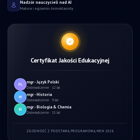
Nadzór nauczycieli nad AI
Matura i egzamin ósmoklasisty
Certyfikat Jakości Edukacyjnej
mgr - Język Polski
PL
Doświadczenie · 12 lat
mgr - Historia
HI
Doświadczenie · 9 lat
mgr - Biologia & Chemia
BI
Doświadczenie · 15 lat
ZGODNOŚĆ Z PODSTAWĄ PROGRAMOWĄ MEN 2026