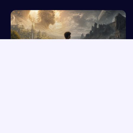
Marzenia o lepszym świecie a rzeczywistość w
literaturze epickiej i dramatycznej
NAJNOWSZE PRACE
Wolność czy determinizm – analiza ludzkiego losu na
→
przykładzie „Hamleta”
Opowieść o Benjaminiu i trudnych relacjach w hotelu Genevive
→
Bunt i samotność: rola jednostki w społeczeństwie w świetle
→
lektur