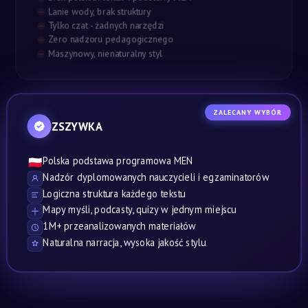
Lanie wody, brak struktury
Tylko czat - żadnych narzędzi
Zero nadzoru pedagogicznego
Maszynowy, nienaturalny styl
ZALECANY WYBÓR
ZSZYWKA
Polska podstawa programowa MEN
🇵🇱
Nadzór dyplomowanych nauczycieli i egzaminatorów
Logiczna struktura każdego tekstu
Mapy myśli, podcasty, quizy w jednym miejscu
1M+ przeanalizowanych materiałów
Naturalna narracja, wysoka jakość stylu