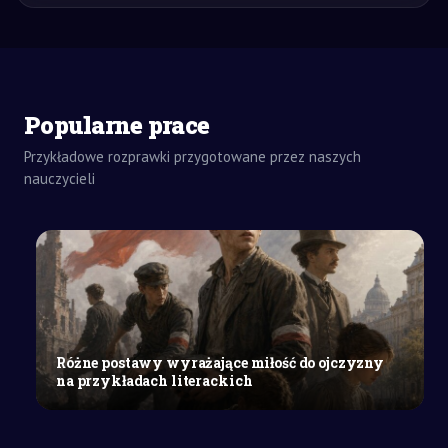
ZADANIA
DOMOWE
Popularne prace
WYPRACOWANIE
Z HISTORII
Przykładowe rozprawki przygotowane przez naszych
SZKOŁY
nauczycieli
ŚREDNIE
Tarnów
w
XIX
wieku
i
jego
wkład
Różne postawy wyrażające miłość do ojczyzny
w
na przykładach literackich
walkę
o
wolność