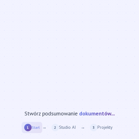
Stwórz podsumowanie
strony internetowej...
→
Studio AI
→
Projekty
1
Start
2
3