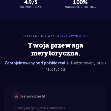
4.9/5
100%
ŚREDNIA OCENA
ZGODNOŚĆ Z CKE 2026
DLACZEGO NIE WYSTARCZY ZWYKŁE AI?
Twoja przewaga
merytoryczna.
Zaprojektowany pod polskie realia.
Nadzorowany przez
nauczycieli.
Generyczne AI
Błędy merytoryczne i halucynacje