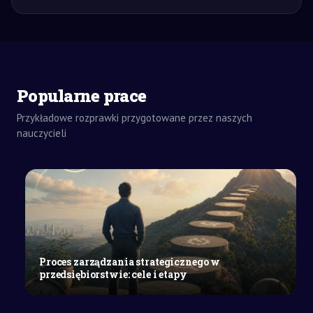
ZADANIA
Popularne prace
DOMOWE
ROZPRAWKA
Przykładowe rozprawki przygotowane przez naszych
SZKOŁY
nauczycieli
ŚREDNIE
Wpływ
pracy
na
życie
człowieka
i
otaczającą
Proces zarządzania strategicznego w
go
przedsiębiorstwie: cele i etapy
rzeczywistość
na