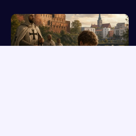
podstawie...
Historia i teraźniejszość miasta Świdwin
NAJNOWSZE PRACE
Opis produktu: Kalendarze jednodzielne z papieru
→
ekologicznego
Wolność czy determinizm – analiza ludzkiego losu na
→
przykładzie „Hamleta”
Opowieść o Benjaminiu i trudnych relacjach w hotelu Genevive
→