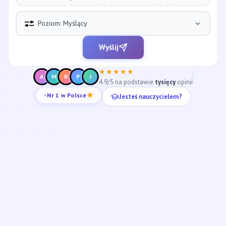
Poziom: Myślący
Wyślij
★★★★★
A
M
K
P
J
4.9/5 na podstawie
tysięcy
opinii
Jesteś nauczycielem?
Nr 1 w Polsce