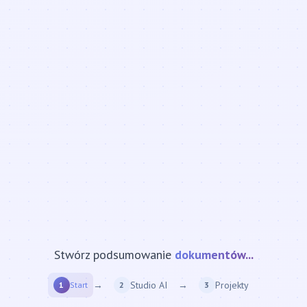
Stwórz podsumowanie
strony internetowej...
→
Studio AI
→
Projekty
1
Start
2
3