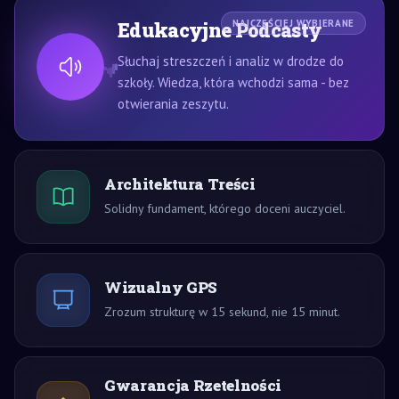
Edukacyjne Podcasty
NAJCZĘŚCIEJ WYBIERANE
Słuchaj streszczeń i analiz w drodze do
szkoły. Wiedza, która wchodzi sama - bez
otwierania zeszytu.
Architektura Treści
Solidny fundament, którego doceni auczyciel.
Wizualny GPS
Zrozum strukturę w 15 sekund, nie 15 minut.
Gwarancja Rzetelności