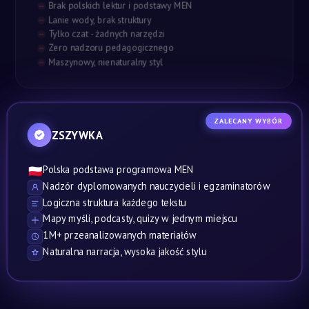
Brak polskich lektur i podstawy MEN
Lanie wody, brak struktury
Tylko czat - żadnych narzędzi
Zero nadzoru pedagogicznego
Maszynowy, nienaturalny styl
ZALECANY WYBÓR
ZSZYWKA
Polska podstawa programowa MEN
🇵🇱
Nadzór dyplomowanych nauczycieli i egzaminatorów
Logiczna struktura każdego tekstu
Mapy myśli, podcasty, quizy w jednym miejscu
1M+ przeanalizowanych materiałów
Naturalna narracja, wysoka jakość stylu