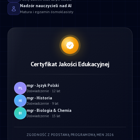
Nadzór nauczycieli nad AI
Matura i egzamin ósmoklasisty
Certyfikat Jakości Edukacyjnej
mgr - Język Polski
PL
Doświadczenie · 12 lat
mgr - Historia
HI
Doświadczenie · 9 lat
mgr - Biologia & Chemia
BI
Doświadczenie · 15 lat
ZGODNOŚĆ Z PODSTAWĄ PROGRAMOWĄ MEN 2026