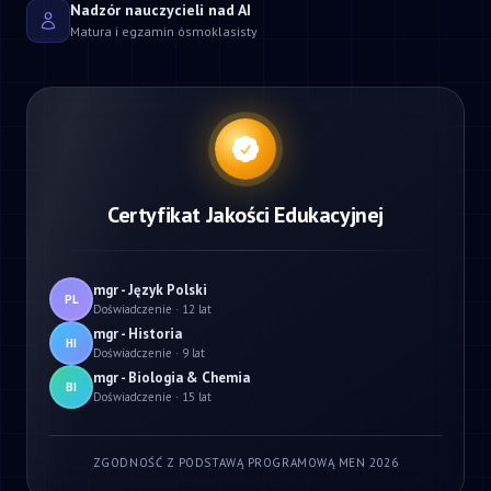
Nadzór nauczycieli nad AI
Matura i egzamin ósmoklasisty
Certyfikat Jakości Edukacyjnej
mgr - Język Polski
PL
Doświadczenie · 12 lat
mgr - Historia
HI
Doświadczenie · 9 lat
mgr - Biologia & Chemia
BI
Doświadczenie · 15 lat
ZGODNOŚĆ Z PODSTAWĄ PROGRAMOWĄ MEN 2026