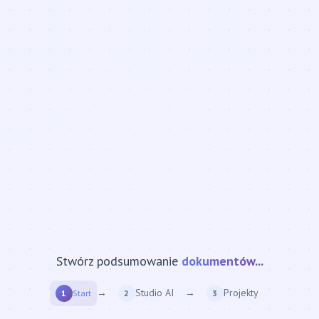
Stwórz podsumowanie
strony internetowej...
→
Studio AI
→
Projekty
1
Start
2
3