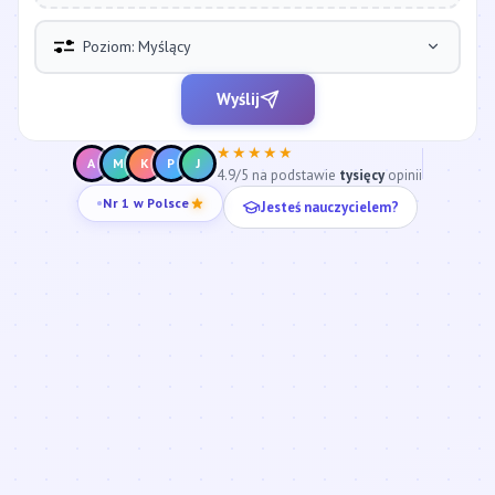
Poziom: Myślący
Wyślij
★★★★★
A
M
K
P
J
4.9/5 na podstawie
tysięcy
opinii
Jesteś nauczycielem?
Nr 1 w Polsce