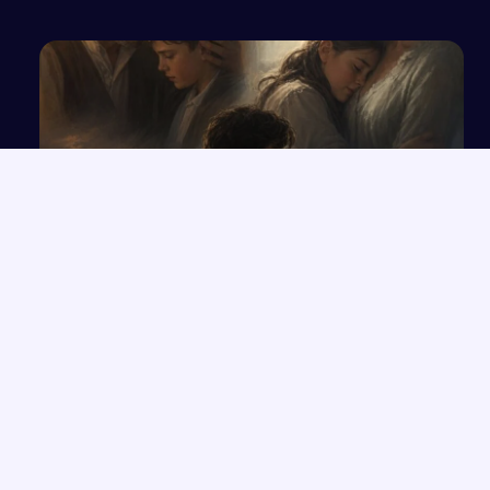
Relacje między rodzicami a dziećmi w
„Przedwiośniu” i innych utworach
NAJNOWSZE PRACE
Które konkretne wersety z rozdziałów 33-35 Księgi Izajasza
→
można zastosować współcześnie w życiu codziennym?
Opowiadanie o Bilbo Bagginsie i jego przyjaciołach z „Hobbita”
→
Opinia wychowawcy o uczennicy z zaburzeniami zachowania i
→
spektrum autyzmu