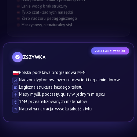
Lanie wody, brak struktury
Tylko czat - żadnych narzędzi
Zero nadzoru pedagogicznego
Maszynowy, nienaturalny styl
ZALECANY WYBÓR
ZSZYWKA
Polska podstawa programowa MEN
🇵🇱
Nadzór dyplomowanych nauczycieli i egzaminatorów
Logiczna struktura każdego tekstu
Mapy myśli, podcasty, quizy w jednym miejscu
1M+ przeanalizowanych materiałów
Naturalna narracja, wysoka jakość stylu