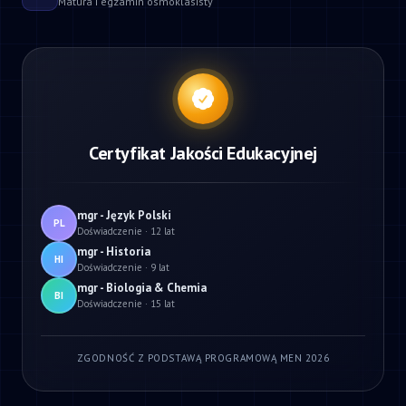
Matura i egzamin ósmoklasisty
Certyfikat Jakości Edukacyjnej
mgr - Język Polski
PL
Doświadczenie · 12 lat
mgr - Historia
HI
Doświadczenie · 9 lat
mgr - Biologia & Chemia
BI
Doświadczenie · 15 lat
ZGODNOŚĆ Z PODSTAWĄ PROGRAMOWĄ MEN 2026