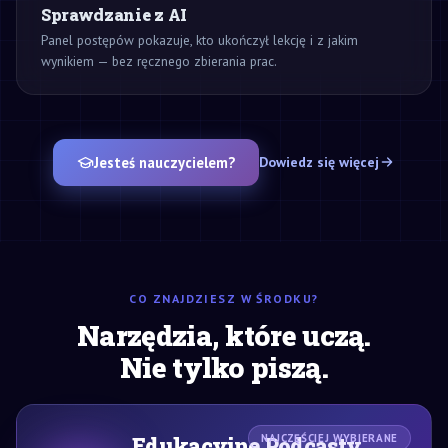
Sprawdzanie z AI
Panel postępów pokazuje, kto ukończył lekcję i z jakim
wynikiem — bez ręcznego zbierania prac.
Jesteś nauczycielem?
Dowiedz się więcej
CO ZNAJDZIESZ W ŚRODKU?
Narzędzia, które uczą.
Nie tylko piszą.
Edukacyjne Podcasty
NAJCZĘŚCIEJ WYBIERANE