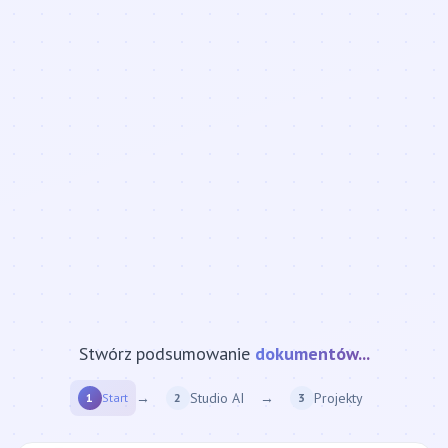
Stwórz podsumowanie
strony internetowej...
→
Studio AI
→
Projekty
1
Start
2
3