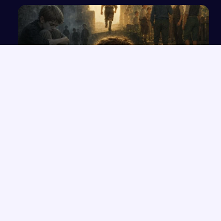
Wpływ wizyty w świecie „Chłopców z Placu
Broni” na decyzję Nemeczka
NAJNOWSZE PRACE
Rola przeznaczenia w kreacji świata przedstawionego na
→
podstawie twórczości Orzeszkowej
Przemówienie o wrażliwości i uważności, które zmieniają życie
→
Człowiek „Zlagrowany” jako ofiara systemu w „Proszę państwa
→
do gazu”
Postawa odwagi i tchórzostwa na podstawie „Potopu” i