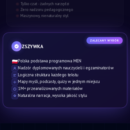
Tylko czat - żadnych narzędzi
Zero nadzoru pedagogicznego
Maszynowy, nienaturalny styl
ZALECANY WYBÓR
ZSZYWKA
Polska podstawa programowa MEN
🇵🇱
Nadzór dyplomowanych nauczycieli i egzaminatorów
Logiczna struktura każdego tekstu
Mapy myśli, podcasty, quizy w jednym miejscu
1M+ przeanalizowanych materiałów
Naturalna narracja, wysoka jakość stylu