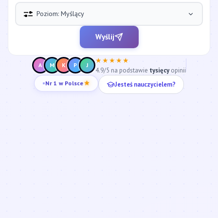
Poziom: Myślący
Wyślij
★★★★★
A
M
K
P
J
4.9/5 na podstawie
tysięcy
opinii
Jesteś nauczycielem?
Nr 1 w Polsce