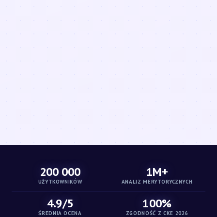
200 000
1M+
UŻYTKOWNIKÓW
ANALIZ MERYTORYCZNYCH
4.9/5
100%
ŚREDNIA OCENA
ZGODNOŚĆ Z CKE 2026