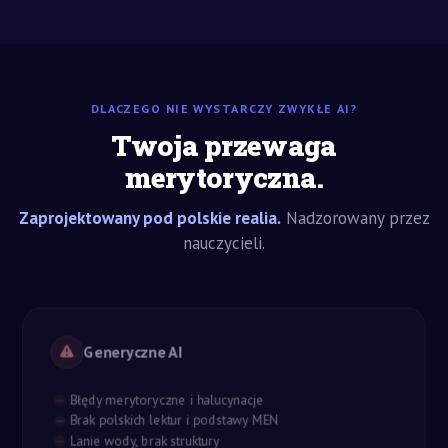
DLACZEGO NIE WYSTARCZY ZWYKŁE AI?
Twoja przewaga
merytoryczna.
Zaprojektowany pod polskie realia.
Nadzorowany przez
nauczycieli.
Generyczne AI
Błędy merytoryczne i halucynacje
Brak polskich lektur i podstawy MEN
Lanie wody, brak struktury