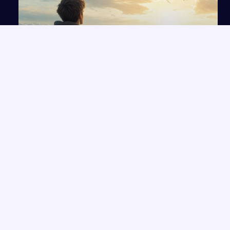
Idealizm – istota i wpływ na życie człowieka na
podstawie lektur
NAJNOWSZE PRACE
Stan wojenny z perspektywy obcokrajowca na podstawie
→
opowiadania Tokarczuk
Czy relacja z drugim człowiekiem może być źródłem szczęścia?
→
Czy warto kierować się uczciwością? Analiza na podstawie
→
"Balladyny
Od radości do smutku – wpływ emocji na życie człowieka
→