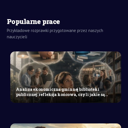
Popularne prace
Przykładowe rozprawki przygotowane przez naszych
nauczycieli
ZADANIA
DOMOWE
WYPRACOWANIE
SZKOŁY
ŚREDNIE
Refleksje
na
temat
uwag
Analiza ekonomiczna gminnej biblioteki
innych
publicznej: refleksja końcowa, czyli jakie są...
dotyczących
mojego
picia