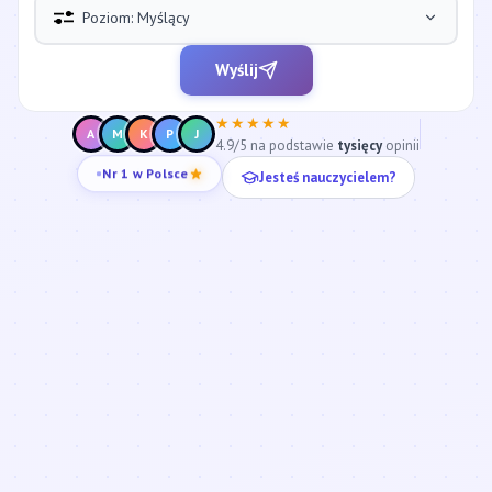
Poziom: Myślący
Wyślij
★★★★★
A
M
K
P
J
4.9/5 na podstawie
tysięcy
opinii
Jesteś nauczycielem?
Nr 1 w Polsce