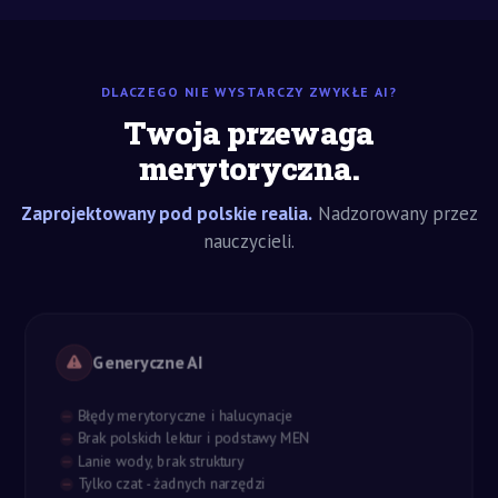
DLACZEGO NIE WYSTARCZY ZWYKŁE AI?
Twoja przewaga
merytoryczna.
Zaprojektowany pod polskie realia.
Nadzorowany przez
nauczycieli.
Generyczne AI
Błędy merytoryczne i halucynacje
Brak polskich lektur i podstawy MEN
Lanie wody, brak struktury
Tylko czat - żadnych narzędzi