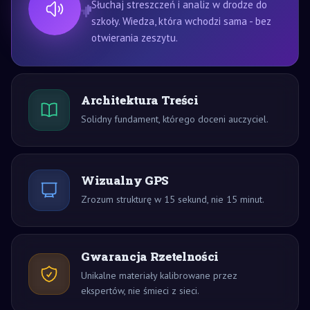
Słuchaj streszczeń i analiz w drodze do
szkoły. Wiedza, która wchodzi sama - bez
otwierania zeszytu.
Architektura Treści
Solidny fundament, którego doceni auczyciel.
Wizualny GPS
Zrozum strukturę w 15 sekund, nie 15 minut.
Gwarancja Rzetelności
Unikalne materiały kalibrowane przez
ekspertów, nie śmieci z sieci.