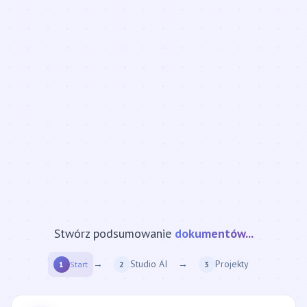
Stwórz podsumowanie
strony internetowej...
→
Studio AI
→
Projekty
1
Start
2
3