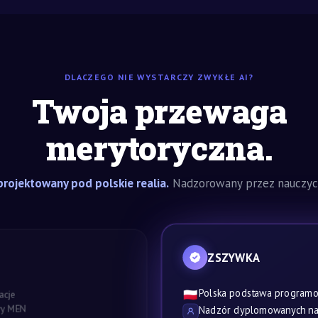
DLACZEGO NIE WYSTARCZY ZWYKŁE AI?
Twoja przewaga
merytoryczna.
rojektowany pod polskie realia.
Nadzorowany przez nauczyci
ZSZYWKA
Polska podstawa program
🇵🇱
acje
awy MEN
Nadzór dyplomowanych nau