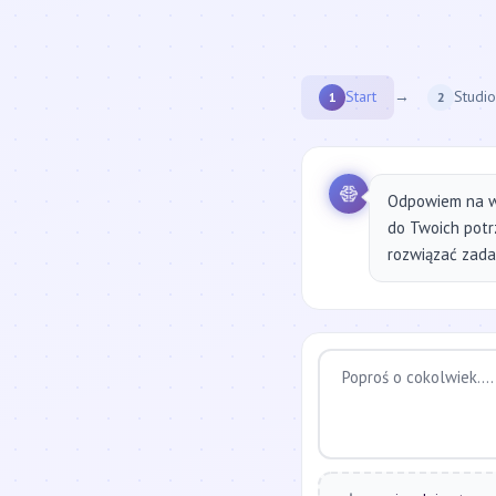
Start
→
Studio
1
2
Odpowiem na w
do Twoich potr
rozwiązać zadan