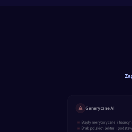
Zap
Generyczne AI
Błędy merytoryczne i halucyn
Brak polskich lektur i podst