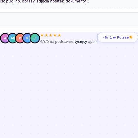
uść pliki, np. obrazy, zdjęcia notatek, dokumenty...
★★★★★
Nr 1 w Polsce
A
M
K
P
J
4.9/5 na podstawie
tysięcy
opinii