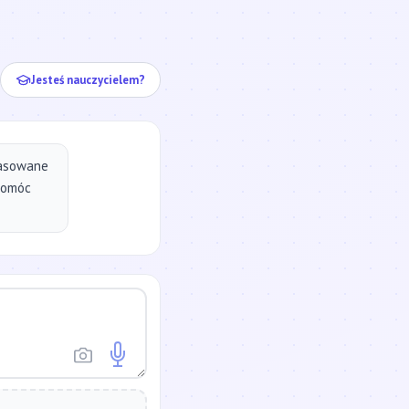
ej...
Jesteś nauczycielem?
pasowane
pomóc