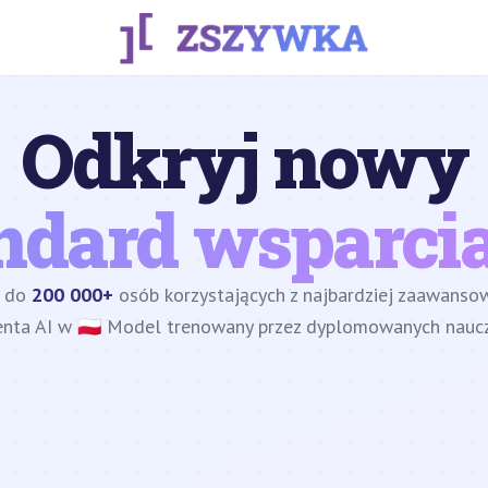
Odkryj nowy
ndard wsparcia
z do
200 000+
osób korzystających z najbardziej zaawans
enta AI w 🇵🇱 Model trenowany przez dyplomowanych nauczy