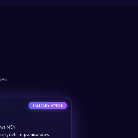
eli.
ZALECANY WYBÓR
owa MEN
czycieli i egzaminatorów