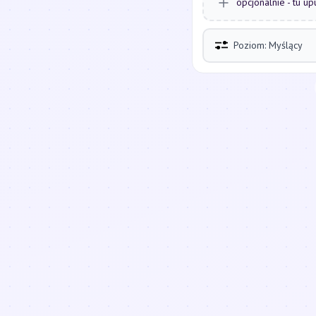
opcjonalnie - tu up
Poziom: Myślący