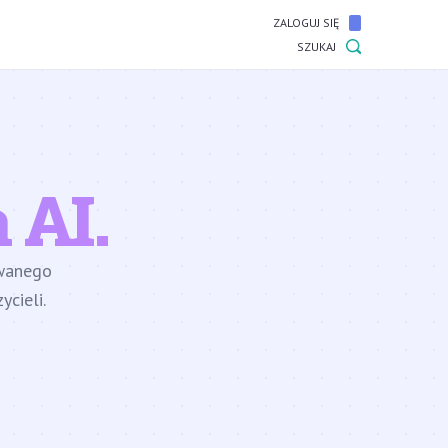
ZALOGUJ SIĘ
SZUKAJ
 AI.
owanego
cieli.