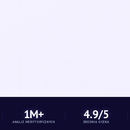
1M+
4.9/5
ANALIZ MERYTORYCZNYCH
ŚREDNIA OCENA