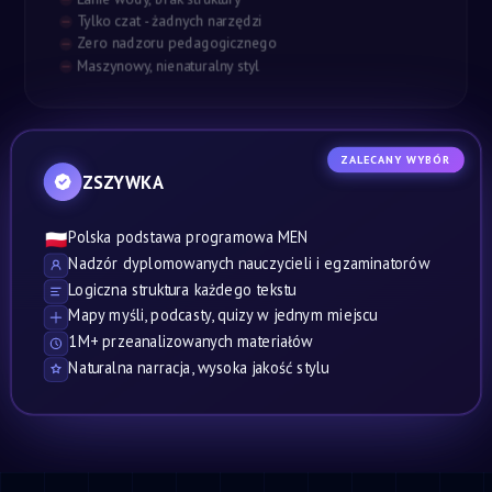
Tylko czat - żadnych narzędzi
Zero nadzoru pedagogicznego
Maszynowy, nienaturalny styl
ZALECANY WYBÓR
ZSZYWKA
Polska podstawa programowa MEN
🇵🇱
Nadzór dyplomowanych nauczycieli i egzaminatorów
Logiczna struktura każdego tekstu
Mapy myśli, podcasty, quizy w jednym miejscu
1M+ przeanalizowanych materiałów
Naturalna narracja, wysoka jakość stylu