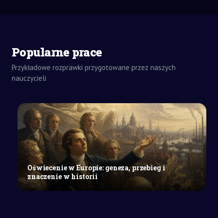
Popularne prace
Przykładowe rozprawki przygotowane przez naszych
ZADANIA
DOMOWE
nauczycieli
WYPRACOWANIE
SZKOŁA
WYŻSZA
Uzasadnienie
nauczania
programowania
w
klasach
Oświecenie w Europie: geneza, przebieg i
1–
znaczenie w historii
3
szkoły
podstawowej