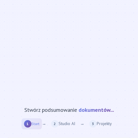
Stwórz podsumowanie
strony internetowej...
→
Studio AI
→
Projekty
1
Start
2
3