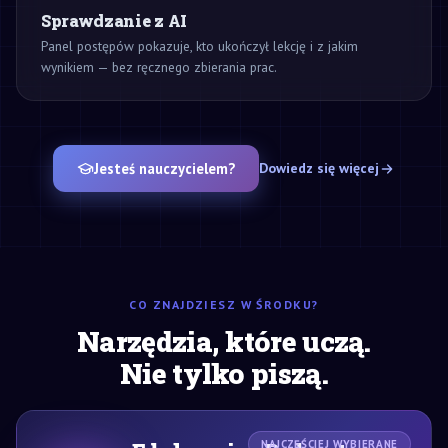
Sprawdzanie z AI
Panel postępów pokazuje, kto ukończył lekcję i z jakim
wynikiem — bez ręcznego zbierania prac.
Jesteś nauczycielem?
Dowiedz się więcej
CO ZNAJDZIESZ W ŚRODKU?
Narzędzia, które uczą.
Nie tylko piszą.
NAJCZĘŚCIEJ WYBIERANE