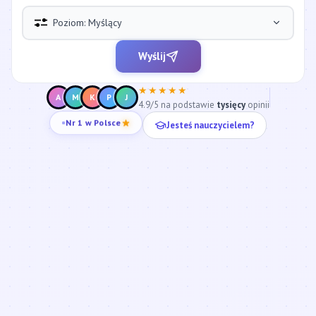
Poziom: Myślący
Wyślij
★★★★★
A
M
K
P
J
4.9/5 na podstawie
tysięcy
opinii
Jesteś nauczycielem?
Nr 1 w Polsce