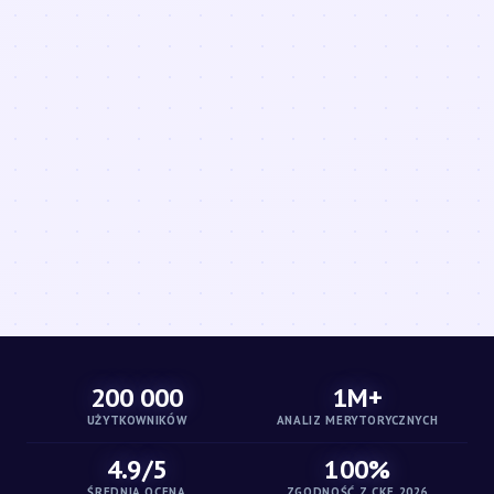
200 000
1M+
UŻYTKOWNIKÓW
ANALIZ MERYTORYCZNYCH
4.9/5
100%
ŚREDNIA OCENA
ZGODNOŚĆ Z CKE 2026