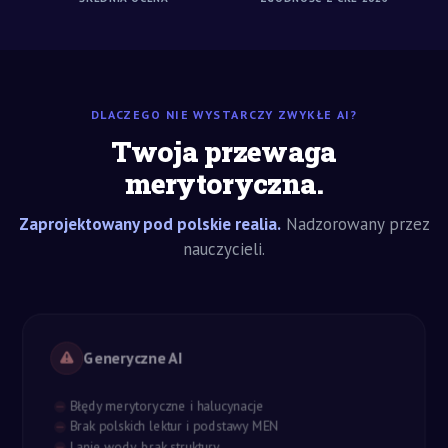
DLACZEGO NIE WYSTARCZY ZWYKŁE AI?
Twoja przewaga
merytoryczna.
Zaprojektowany pod polskie realia.
Nadzorowany przez
nauczycieli.
Generyczne AI
Błędy merytoryczne i halucynacje
Brak polskich lektur i podstawy MEN
Lanie wody, brak struktury