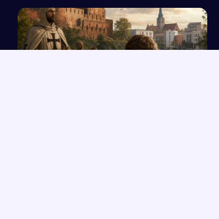
Historia i teraźniejszość miasta Świdwin
NAJNOWSZE PRACE
Wolność czy determinizm – analiza ludzkiego losu na
→
przykładzie „Hamleta”
Opowieść o Benjaminiu i trudnych relacjach w hotelu Genevive
→
Bunt i samotność: rola jednostki w społeczeństwie w świetle
→
lektur