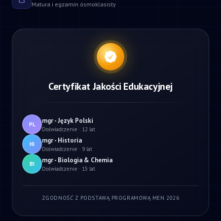
Matura i egzamin ósmoklasisty
Certyfikat Jakości Edukacyjnej
mgr - Język Polski
PL
Doświadczenie · 12 lat
mgr - Historia
HI
Doświadczenie · 9 lat
mgr - Biologia & Chemia
BI
Doświadczenie · 15 lat
ZGODNOŚĆ Z PODSTAWĄ PROGRAMOWĄ MEN 2026