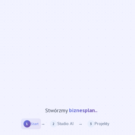
Stwórzmy
raport...
→
Studio AI
→
Projekty
1
Start
2
3