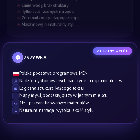
Lanie wody, brak struktury
Tylko czat - żadnych narzędzi
Zero nadzoru pedagogicznego
Maszynowy, nienaturalny styl
ZALECANY WYBÓR
ZSZYWKA
Polska podstawa programowa MEN
🇵🇱
Nadzór dyplomowanych nauczycieli i egzaminatorów
Logiczna struktura każdego tekstu
Mapy myśli, podcasty, quizy w jednym miejscu
1M+ przeanalizowanych materiałów
Naturalna narracja, wysoka jakość stylu