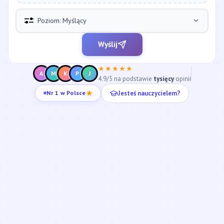
Poziom: Myślący
Wyślij
★★★★★
A
M
K
P
J
4.9/5 na podstawie
tysięcy
opinii
Nr 1 w Polsce
Jesteś nauczycielem?