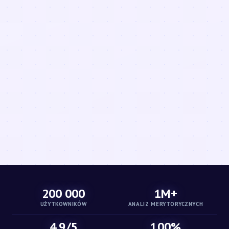
200 000
1M+
UŻYTKOWNIKÓW
ANALIZ MERYTORYCZNYCH
4.9/5
100%