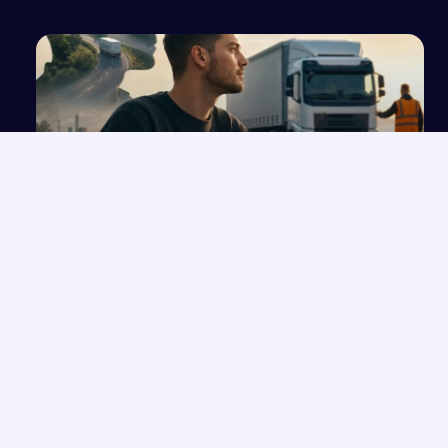
Uzasadnienie potrzeby kształcenia kierowcy
kat. C dla Krajowego Funduszu Szkoleniowego
NAJNOWSZE PRACE
Wolność czy determinizm – analiza ludzkiego losu na
→
przykładzie „Hamleta”
Opowieść o Benjaminiu i trudnych relacjach w hotelu Genevive
→
Bunt i samotność: rola jednostki w społeczeństwie w świetle
→
lektur