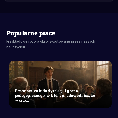
Popularne prace
ZADANIA
DOMOWE
Przykładowe rozprawki przygotowane przez naszych
ROZPRAWKA
nauczycieli
SZKOŁY
ŚREDNIE
Postawy
człowieka
w
sytuacjach
ekstremalnych
Przemówienie do dyrekcji i grona
–
pedagogicznego, w którym udowodnisz, że
między
warto...
tchórzostwem
a
bohaterstwem