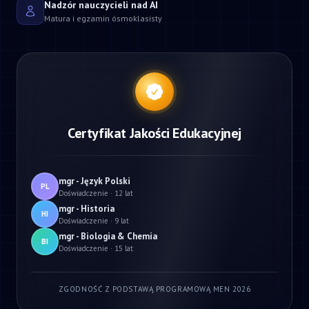
Nadzór nauczycieli nad AI
Matura i egzamin ósmoklasisty
Certyfikat Jakości Edukacyjnej
mgr - Język Polski
PL
Doświadczenie · 12 lat
mgr - Historia
HI
Doświadczenie · 9 lat
mgr - Biologia & Chemia
BI
Doświadczenie · 15 lat
ZGODNOŚĆ Z PODSTAWĄ PROGRAMOWĄ MEN 2026