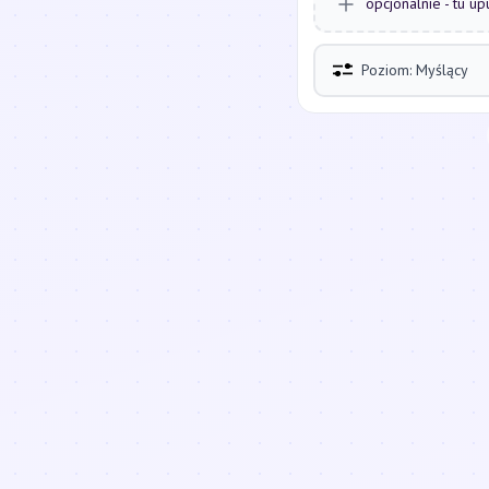
opcjonalnie - tu up
Poziom: Myślący