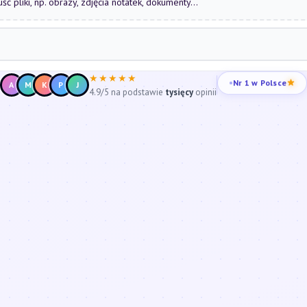
uść pliki, np. obrazy, zdjęcia notatek, dokumenty...
★★★★★
Nr 1 w Polsce
A
M
K
P
J
4.9/5 na podstawie
tysięcy
opinii