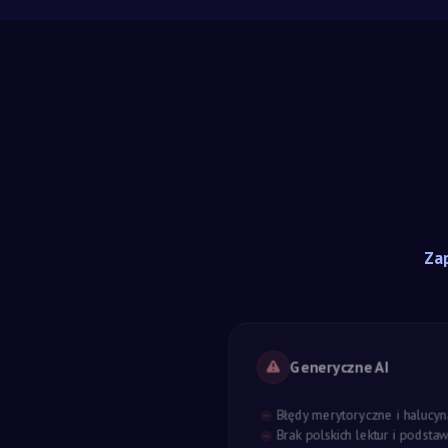
Zap
Generyczne AI
Błędy merytoryczne i halucyn
Brak polskich lektur i podst