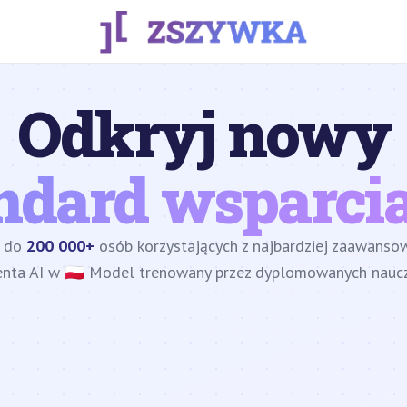
Odkryj nowy
ndard wsparcia
z do
200 000+
osób korzystających z najbardziej zaawans
enta AI w 🇵🇱 Model trenowany przez dyplomowanych nauczy