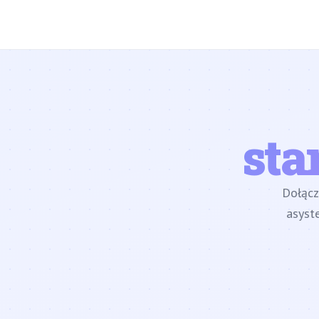
sta
Dołąc
asyst