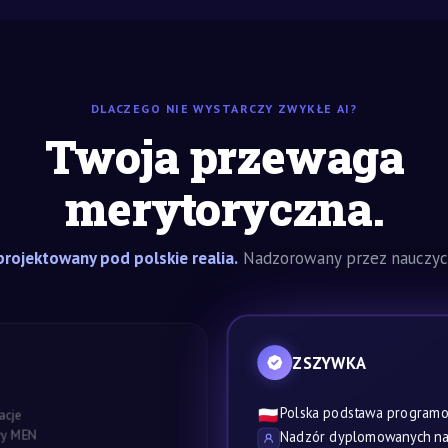
DLACZEGO NIE WYSTARCZY ZWYKŁE AI?
Twoja przewaga
merytoryczna.
rojektowany pod polskie realia.
Nadzorowany przez nauczyci
ZSZYWKA
Polska podstawa program
🇵🇱
acje
awy MEN
Nadzór dyplomowanych nau