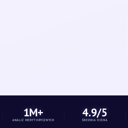
1M+
4.9/5
ANALIZ MERYTORYCZNYCH
ŚREDNIA OCENA