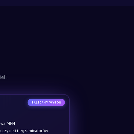
eli.
ZALECANY WYBÓR
owa MEN
czycieli i egzaminatorów