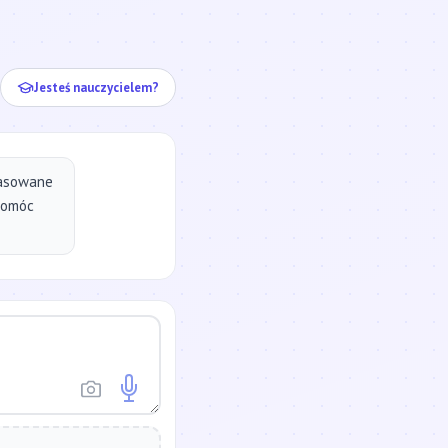
ej...
Jesteś nauczycielem?
pasowane
pomóc