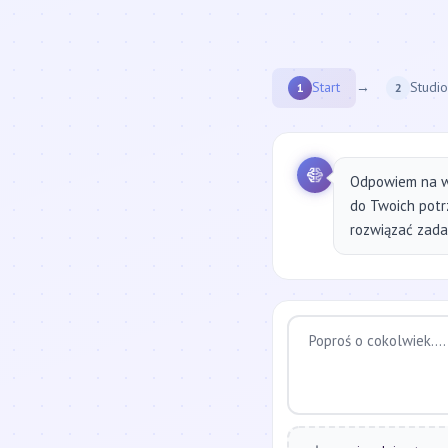
Start
→
Studio
1
2
Odpowiem na w
do Twoich potr
rozwiązać zadan