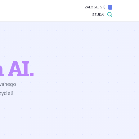
ZALOGUJ SIĘ
SZUKAJ
 AI.
owanego
cieli.