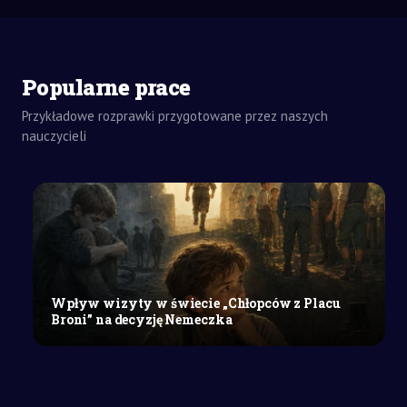
Popularne prace
Przykładowe rozprawki przygotowane przez naszych
nauczycieli
ZADANIA
DOMOWE
REFERAT
Wpływ wizyty w świecie „Chłopców z Placu
SZKOŁY
Broni” na decyzję Nemeczka
ŚREDNIE
Fryderyk
Chopin