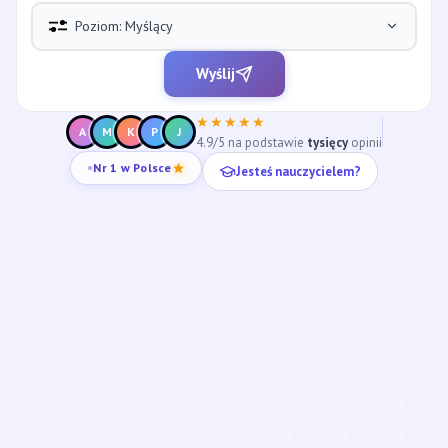
Poziom: Myślący
Wyślij
★★★★★
A
M
K
P
J
4.9/5 na podstawie
tysięcy
opinii
Jesteś nauczycielem?
Nr 1 w Polsce