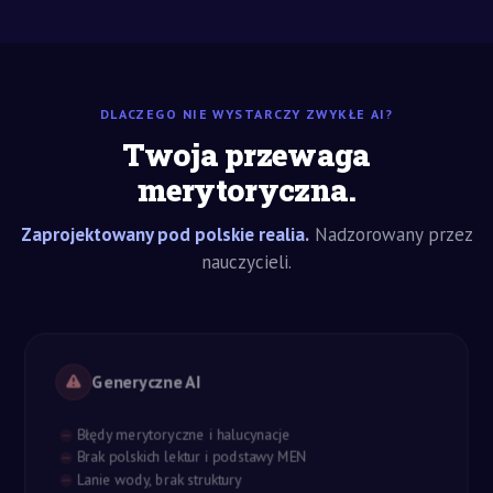
DLACZEGO NIE WYSTARCZY ZWYKŁE AI?
Twoja przewaga
merytoryczna.
Zaprojektowany pod polskie realia.
Nadzorowany przez
nauczycieli.
Generyczne AI
Błędy merytoryczne i halucynacje
Brak polskich lektur i podstawy MEN
Lanie wody, brak struktury