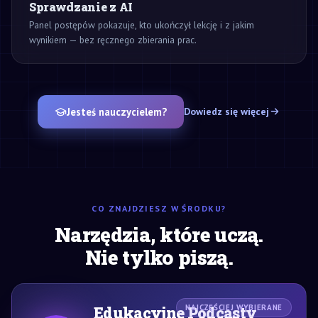
Sprawdzanie z AI
Panel postępów pokazuje, kto ukończył lekcję i z jakim
wynikiem — bez ręcznego zbierania prac.
Jesteś nauczycielem?
Dowiedz się więcej
CO ZNAJDZIESZ W ŚRODKU?
Narzędzia, które uczą.
Nie tylko piszą.
Edukacyjne Podcasty
NAJCZĘŚCIEJ WYBIERANE