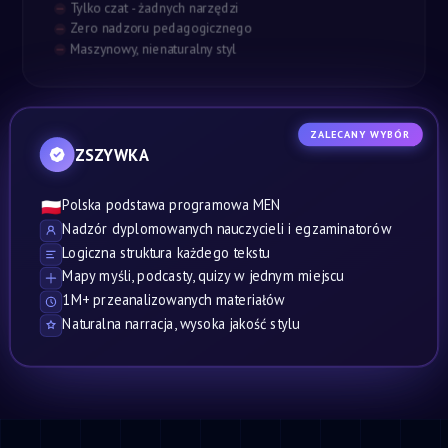
Tylko czat - żadnych narzędzi
Zero nadzoru pedagogicznego
Maszynowy, nienaturalny styl
ZALECANY WYBÓR
ZSZYWKA
Polska podstawa programowa MEN
🇵🇱
Nadzór dyplomowanych nauczycieli i egzaminatorów
Logiczna struktura każdego tekstu
Mapy myśli, podcasty, quizy w jednym miejscu
1M+ przeanalizowanych materiałów
Naturalna narracja, wysoka jakość stylu