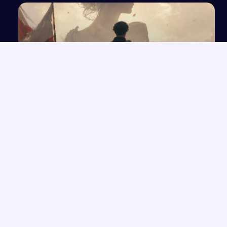
Czy jednostka wybitna ma prawo poświęcać się
dla narodu?
NAJNOWSZE PRACE
Pacjent po zabiegu chirurgii naczyniowej: mobilizacja i opieka
→
medyczna
Biznesplan salonu fryzjerskiego – profesjonalny plan
→
działalności
Wpływ wydarzeń historycznych na przemianę postawy
→
patriotycznej