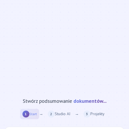
Stwórz podsumowanie
strony internetowej...
→
Studio AI
→
Projekty
1
Start
2
3