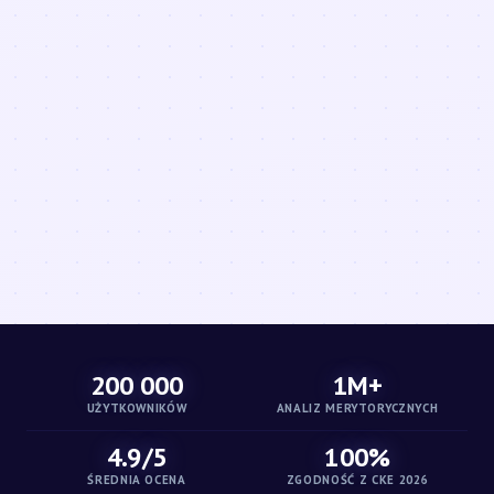
200 000
1M+
UŻYTKOWNIKÓW
ANALIZ MERYTORYCZNYCH
4.9/5
100%
ŚREDNIA OCENA
ZGODNOŚĆ Z CKE 2026