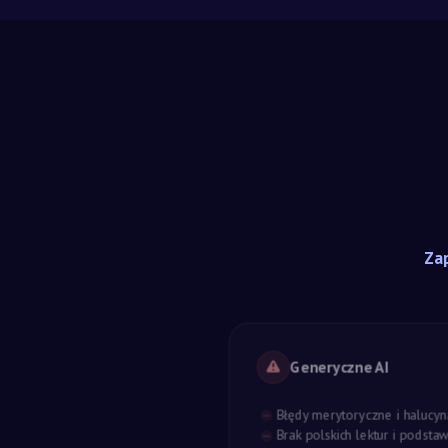
Zap
Generyczne AI
Błędy merytoryczne i halucyn
Brak polskich lektur i podst