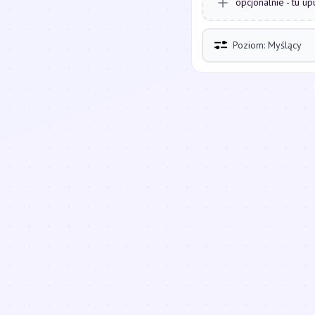
opcjonalnie - tu up
Poziom: Myślący