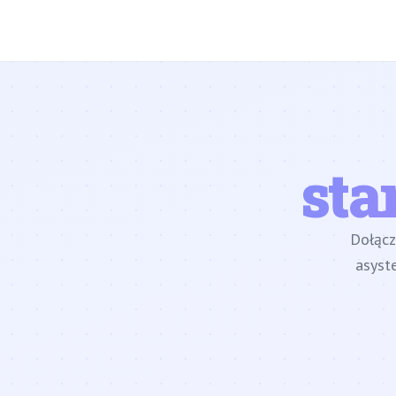
sta
Dołąc
asyst