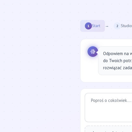
Start
→
Studio
1
2
Odpowiem na w
do Twoich potr
rozwiązać zadan