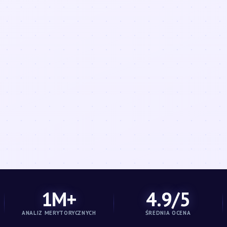
1M+
4.9/5
ANALIZ MERYTORYCZNYCH
ŚREDNIA OCENA