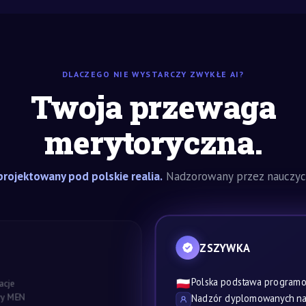
DLACZEGO NIE WYSTARCZY ZWYKŁE AI?
Twoja przewaga
merytoryczna.
rojektowany pod polskie realia.
Nadzorowany przez nauczyci
ZSZYWKA
Polska podstawa program
🇵🇱
acje
awy MEN
Nadzór dyplomowanych nau