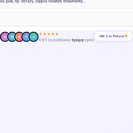
uść pliki, np. obrazy, zdjęcia notatek, dokumenty...
★★★★★
Nr 1 w Polsce
A
M
K
P
J
4.9/5 na podstawie
tysięcy
opinii