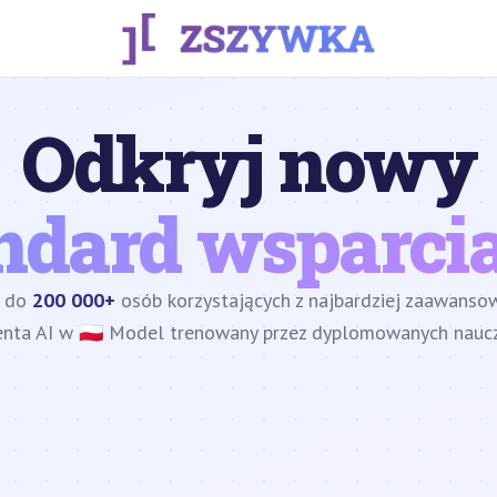
Odkryj nowy
ndard wsparcia
z do
200 000+
osób korzystających z najbardziej zaawans
enta AI w 🇵🇱 Model trenowany przez dyplomowanych nauczy