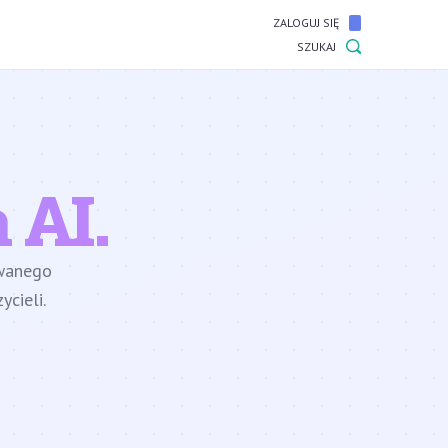
ZALOGUJ SIĘ
SZUKAJ
 AI.
owanego
cieli.