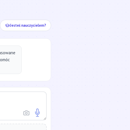
ej...
Jesteś nauczycielem?
pasowane
pomóc