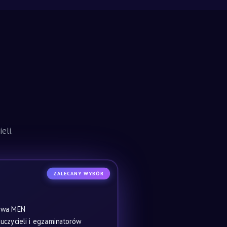
eli.
ZALECANY WYBÓR
owa MEN
czycieli i egzaminatorów