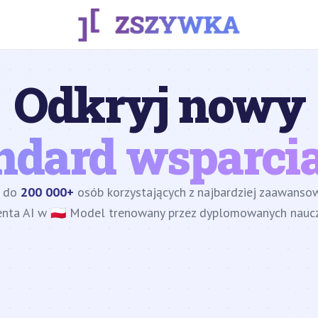
Odkryj nowy
ndard wsparcia
z do
200 000+
osób korzystających z najbardziej zaawans
enta AI w 🇵🇱 Model trenowany przez dyplomowanych nauczy