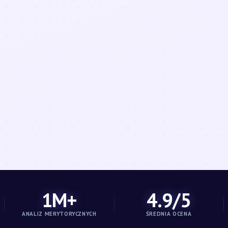
1M+
4.9/5
ANALIZ MERYTORYCZNYCH
ŚREDNIA OCENA