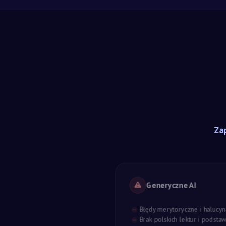
Zap
Generyczne AI
Błędy merytoryczne i halucyn
Brak polskich lektur i podst