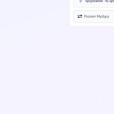
opcjonalnie - tu up
Poziom: Myślący