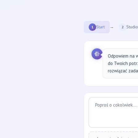
Start
→
Studio
1
2
Odpowiem na w
do Twoich potr
rozwiązać zadan