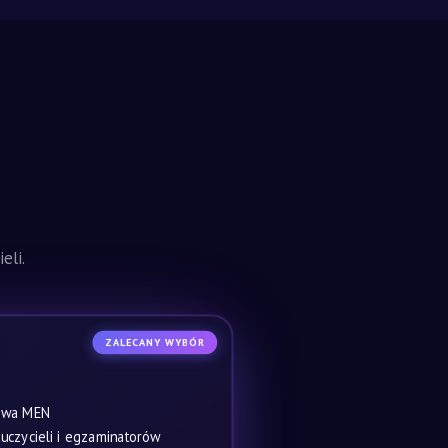
eli.
ZALECANY WYBÓR
owa MEN
czycieli i egzaminatorów