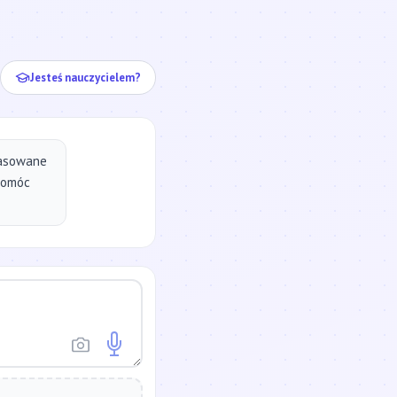
ej...
Jesteś nauczycielem?
pasowane
pomóc