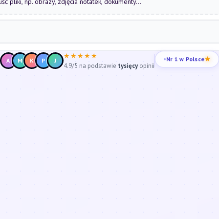
uść pliki, np. obrazy, zdjęcia notatek, dokumenty...
★★★★★
Nr 1 w Polsce
A
M
K
P
J
4.9/5 na podstawie
tysięcy
opinii