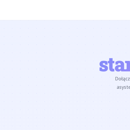
sta
Dołąc
asyst