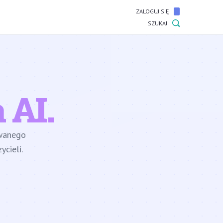
ZALOGUJ SIĘ
SZUKAJ
 AI.
owanego
cieli.