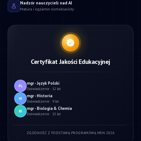
Nadzór nauczycieli nad AI
Matura i egzamin ósmoklasisty
Certyfikat Jakości Edukacyjnej
mgr - Język Polski
PL
Doświadczenie · 12 lat
mgr - Historia
HI
Doświadczenie · 9 lat
mgr - Biologia & Chemia
BI
Doświadczenie · 15 lat
ZGODNOŚĆ Z PODSTAWĄ PROGRAMOWĄ MEN 2026