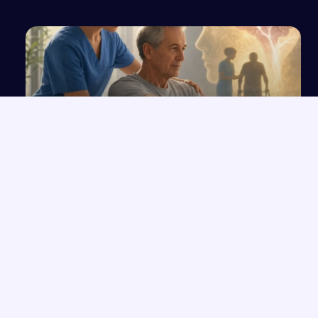
Opieka i rehabilitacja pacjentów po udarze
mózgu – plan procesu pielęgnacyjnego
NAJNOWSZE PRACE
Które konkretne wersety z rozdziałów 33-35 Księgi Izajasza
→
można zastosować współcześnie w życiu codziennym?
Opowiadanie o Bilbo Bagginsie i jego przyjaciołach z „Hobbita”
→
Opinia wychowawcy o uczennicy z zaburzeniami zachowania i
→
spektrum autyzmu