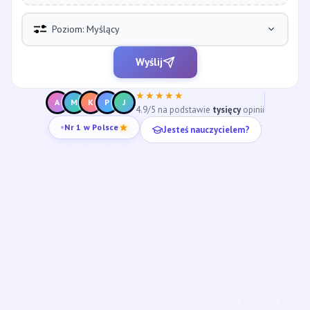
Poziom: Myślący
Wyślij
★★★★★
A
M
K
P
J
4.9/5 na podstawie
tysięcy
opinii
Jesteś nauczycielem?
Nr 1 w Polsce