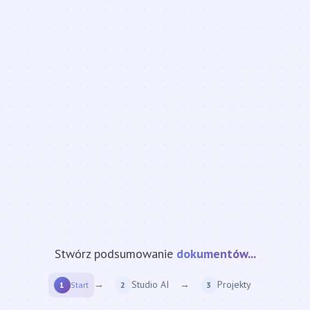
Stwórz podsumowanie
strony internetowej...
→
Studio AI
→
Projekty
1
Start
2
3