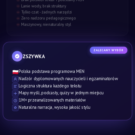
Lanie wody, brak struktury
Tylko czat - żadnych narzędzi
Zero nadzoru pedagogicznego
Maszynowy, nienaturalny styl
ZALECANY WYBÓR
ZSZYWKA
Polska podstawa programowa MEN
🇵🇱
Nadzór dyplomowanych nauczycieli i egzaminatorów
Logiczna struktura każdego tekstu
Mapy myśli, podcasty, quizy w jednym miejscu
1M+ przeanalizowanych materiałów
Naturalna narracja, wysoka jakość stylu