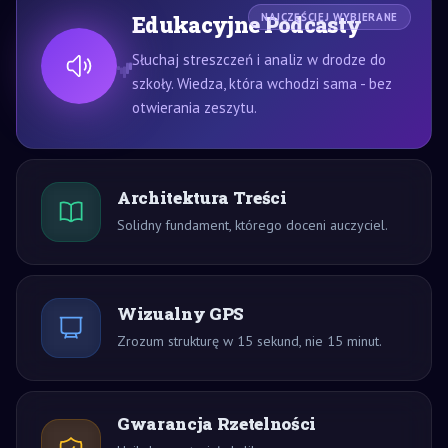
Edukacyjne Podcasty
NAJCZĘŚCIEJ WYBIERANE
Słuchaj streszczeń i analiz w drodze do
szkoły. Wiedza, która wchodzi sama - bez
otwierania zeszytu.
Architektura Treści
Solidny fundament, którego doceni auczyciel.
Wizualny GPS
Zrozum strukturę w 15 sekund, nie 15 minut.
Gwarancja Rzetelności