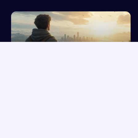
Idealizm – istota i wpływ na życie człowieka na
podstawie lektur
NAJNOWSZE PRACE
Które konkretne wersety z rozdziałów 33-35 Księgi Izajasza
→
można zastosować współcześnie w życiu codziennym?
Opowiadanie o Bilbo Bagginsie i jego przyjaciołach z „Hobbita”
→
Opinia wychowawcy o uczennicy z zaburzeniami zachowania i
→
spektrum autyzmu