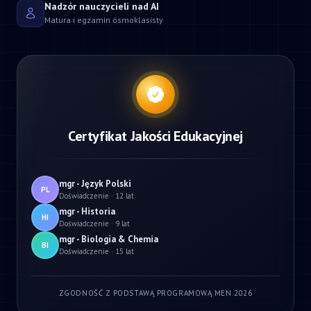
Nadzór nauczycieli nad AI
Matura i egzamin ósmoklasisty
Certyfikat Jakości Edukacyjnej
mgr - Język Polski
PL
Doświadczenie · 12 lat
mgr - Historia
HI
Doświadczenie · 9 lat
mgr - Biologia & Chemia
BI
Doświadczenie · 15 lat
ZGODNOŚĆ Z PODSTAWĄ PROGRAMOWĄ MEN 2026