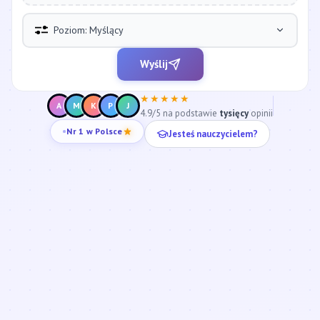
Poziom: Myślący
Wyślij
★★★★★
A
M
K
P
J
4.9/5 na podstawie
tysięcy
opinii
Jesteś nauczycielem?
Nr 1 w Polsce