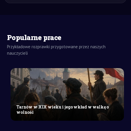
Popularne prace
Przykładowe rozprawki przygotowane przez naszych
nauczycieli
ZADANIA
DOMOWE
REFERAT
SZKOŁY
ŚREDNIE
Proces
zarządzania
strategicznego
w
Tarnów w XIX wieku i jego wkład w walkę o
przedsiębiorstwie:
wolność
cele
i
etapy