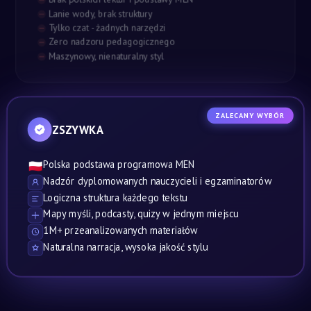
Lanie wody, brak struktury
Tylko czat - żadnych narzędzi
Zero nadzoru pedagogicznego
Maszynowy, nienaturalny styl
ZALECANY WYBÓR
ZSZYWKA
Polska podstawa programowa MEN
🇵🇱
Nadzór dyplomowanych nauczycieli i egzaminatorów
Logiczna struktura każdego tekstu
Mapy myśli, podcasty, quizy w jednym miejscu
1M+ przeanalizowanych materiałów
Naturalna narracja, wysoka jakość stylu