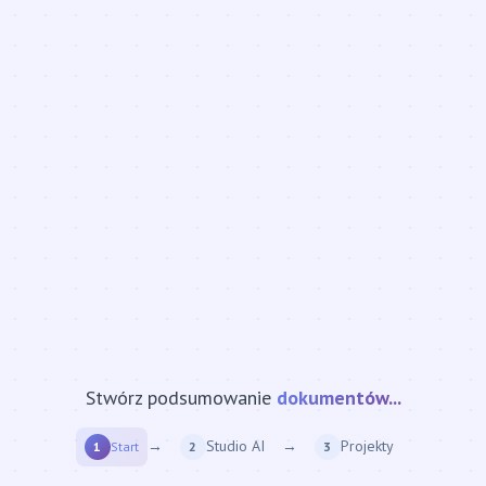
Stwórz podsumowanie
strony internetowej...
→
Studio AI
→
Projekty
1
Start
2
3