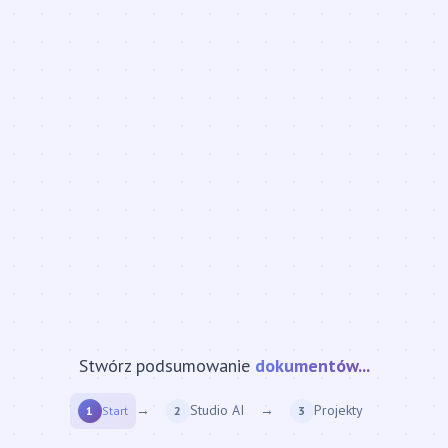
Stwórz podsumowanie
strony internetowej...
→
Studio AI
→
Projekty
1
Start
2
3