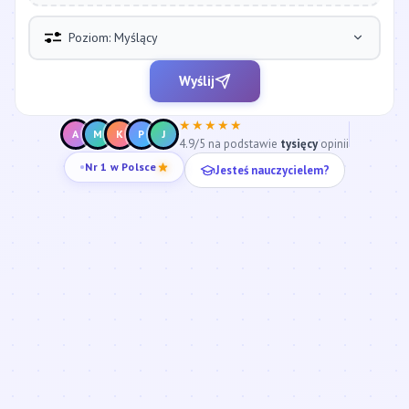
Poziom: Myślący
Wyślij
★★★★★
A
M
K
P
J
4.9/5 na podstawie
tysięcy
opinii
Jesteś nauczycielem?
Nr 1 w Polsce