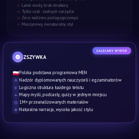
Lanie wody, brak struktury
Tylko czat - żadnych narzędzi
Zero nadzoru pedagogicznego
Maszynowy, nienaturalny styl
ZALECANY WYBÓR
ZSZYWKA
Polska podstawa programowa MEN
🇵🇱
Nadzór dyplomowanych nauczycieli i egzaminatorów
Logiczna struktura każdego tekstu
Mapy myśli, podcasty, quizy w jednym miejscu
1M+ przeanalizowanych materiałów
Naturalna narracja, wysoka jakość stylu