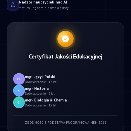
Nadzór nauczycieli nad AI
Matura i egzamin ósmoklasisty
Certyfikat Jakości Edukacyjnej
mgr - Język Polski
PL
Doświadczenie · 12 lat
mgr - Historia
HI
Doświadczenie · 9 lat
mgr - Biologia & Chemia
BI
Doświadczenie · 15 lat
ZGODNOŚĆ Z PODSTAWĄ PROGRAMOWĄ MEN 2026