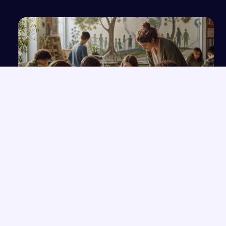
Współczesna dydaktyka i edukacja szkolna w
świetle teorii Deweya
NAJNOWSZE PRACE
Wolność czy determinizm – analiza ludzkiego losu na
→
przykładzie „Hamleta”
Opowieść o Benjaminiu i trudnych relacjach w hotelu Genevive
→
Bunt i samotność: rola jednostki w społeczeństwie w świetle
→
lektur